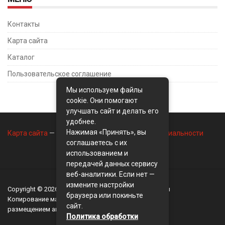
Контакты
Карта сайта
Каталог
Пользовательское соглашение
Мы используем файлы
cookie. Они помогают
улучшать сайт и делать его
удобнее.
Нажимая «Принять», вы
Карта сайта
—
Контакты
—
Политика конфиденциальности
соглашаетесь с их
использованием и
передачей данных сервису
веб-аналитики. Если нет —
измените настройки
Copyright © 2026
BusinessMix
- Экономика и финансы
браузера или покиньте
Копирование материалов разрешается, только с
сайт.
размещением активной ссылки на сайт
BusinessMix
Политика обработки