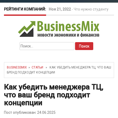
РЕЙТИНГИ КОМПАНИЙ:
Ноя 21, 2022
-
Что нужно студенту
для открытия бизнеса?
Окт 26, 2022
-
Телефония для
Найти:
amoCRM: лучшие инструменты для
бизнеса
BUSINESSMIX
»
СТАТЬИ
» КАК УБЕДИТЬ МЕНЕДЖЕРА ТЦ, ЧТО ВАШ
БРЕНД ПОДХОДИТ КОНЦЕПЦИИ
Май 16, 2022
-
Курсовые колебания:
Как убедить менеджера ТЦ,
как защитить свой бизнес?
что ваш бренд подходит
концепции
Пост опубликован: 24.06.2025