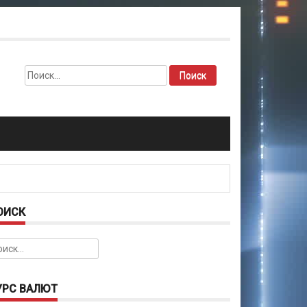
Найти:
ОИСК
йти:
УРС ВАЛЮТ