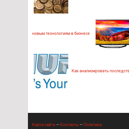
новым технологиям в бизнесе
Как анализировать последст
Карта сайта
—
Контакты
—
Политика