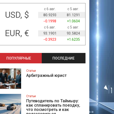
с 6 авг.
с 5 авг.
USD, $
80.9293
81.1291
−0.1998
+1.0604
с 6 авг.
с 5 авг.
EUR, €
93.1901
93.5824
−0.3923
+1.6235
ПОПУЛЯРНЫЕ
ПОСЛЕДНИЕ
Статьи
Арбитражный юрист
Статьи
Путеводитель по Таймыру:
как спланировать поездку,
что посмотреть и как
подготовиться