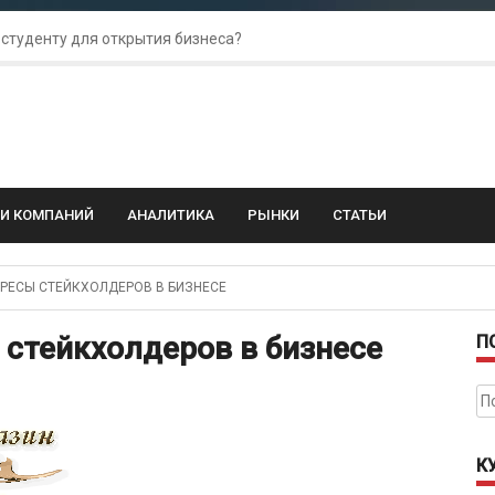
 студенту для открытия бизнеса?
 для amoCRM: лучшие инструменты для бизнеса
колебания: как защитить свой бизнес?
ГИ КОМПАНИЙ
АНАЛИТИКА
РЫНКИ
СТАТЬИ
РЕСЫ СТЕЙКХОЛДЕРОВ В БИЗНЕСЕ
 стейкхолдеров в бизнесе
П
На
К