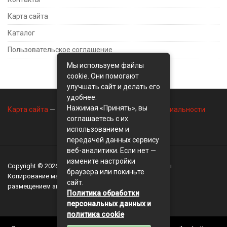
Карта сайта
Каталог
Пользовательское соглашение
Мы используем файлы
cookie. Они помогают
улучшать сайт и делать его
удобнее.
Нажимая «Принять», вы
Карта сайта
—
Контакты
—
Политика конфиденциальности
соглашаетесь с их
использованием и
передачей данных сервису
веб-аналитики. Если нет —
измените настройки
Copyright © 2026
BusinessMix
- Экономика и финансы
браузера или покиньте
Копирование материалов разрешается, только с
сайт.
размещением активной ссылки на сайт
BusinessMix
Политика обработки
персональных данных и
политика cookie