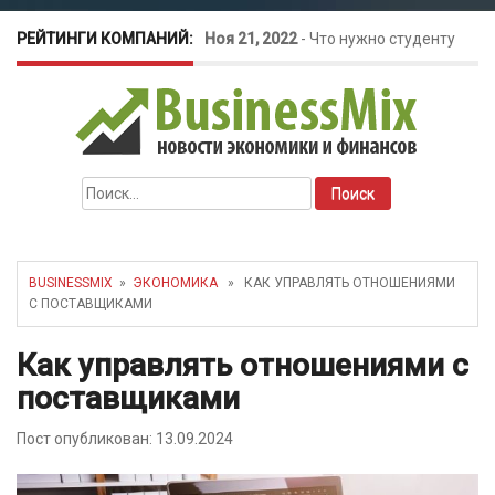
РЕЙТИНГИ КОМПАНИЙ:
Ноя 21, 2022
-
Что нужно студенту
для открытия бизнеса?
Окт 26, 2022
-
Телефония для
Найти:
amoCRM: лучшие инструменты для
бизнеса
BUSINESSMIX
»
ЭКОНОМИКА
» КАК УПРАВЛЯТЬ ОТНОШЕНИЯМИ
С ПОСТАВЩИКАМИ
Май 16, 2022
-
Курсовые колебания:
Как управлять отношениями с
как защитить свой бизнес?
поставщиками
Пост опубликован: 13.09.2024