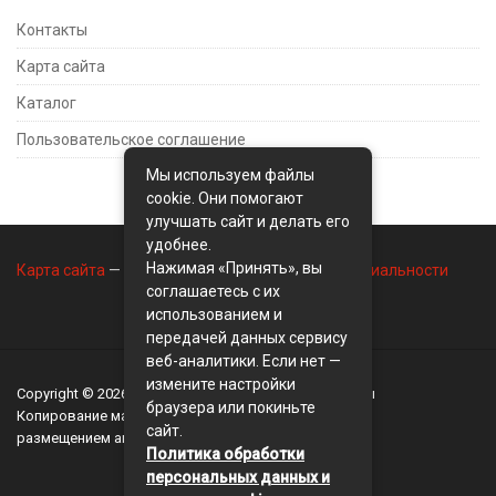
Контакты
Карта сайта
Каталог
Пользовательское соглашение
Мы используем файлы
cookie. Они помогают
улучшать сайт и делать его
удобнее.
Нажимая «Принять», вы
Карта сайта
—
Контакты
—
Политика конфиденциальности
соглашаетесь с их
использованием и
передачей данных сервису
веб-аналитики. Если нет —
измените настройки
Copyright © 2026
BusinessMix
- Экономика и финансы
браузера или покиньте
Копирование материалов разрешается, только с
сайт.
размещением активной ссылки на сайт
BusinessMix
Политика обработки
персональных данных и