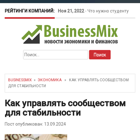
РЕЙТИНГИ КОМПАНИЙ:
Ноя 21, 2022
-
Что нужно студенту
для открытия бизнеса?
Окт 26, 2022
-
Телефония для
Найти:
amoCRM: лучшие инструменты для
бизнеса
BUSINESSMIX
»
ЭКОНОМИКА
» КАК УПРАВЛЯТЬ СООБЩЕСТВОМ
ДЛЯ СТАБИЛЬНОСТИ
Май 16, 2022
-
Курсовые колебания:
Как управлять сообществом
как защитить свой бизнес?
для стабильности
Пост опубликован: 13.09.2024