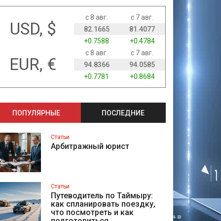
с 8 авг.
с 7 авг.
USD, $
82.1665
81.4077
+0.7588
+0.4784
с 8 авг.
с 7 авг.
EUR, €
94.8366
94.0585
+0.7781
+0.8684
ПОПУЛЯРНЫЕ
ПОСЛЕДНИЕ
Статьи
Арбитражный юрист
Статьи
Путеводитель по Таймыру:
как спланировать поездку,
что посмотреть и как
подготовиться