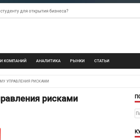
 студенту для открытия бизнеса?
 для amoCRM: лучшие инструменты для бизнеса
колебания: как защитить свой бизнес?
ГИ КОМПАНИЙ
АНАЛИТИКА
РЫНКИ
СТАТЬИ
МУ УПРАВЛЕНИЯ РИСКАМИ
правления рисками
П
На
К