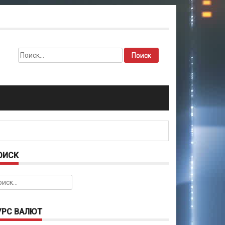
Найти:
ОИСК
йти:
УРС ВАЛЮТ