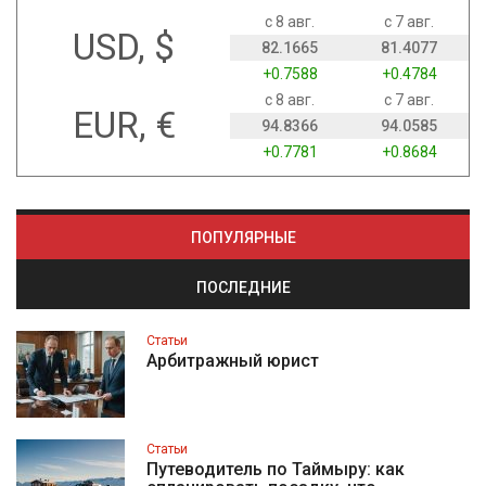
с 8 авг.
с 7 авг.
USD, $
82.1665
81.4077
+0.7588
+0.4784
с 8 авг.
с 7 авг.
EUR, €
94.8366
94.0585
+0.7781
+0.8684
ПОПУЛЯРНЫЕ
ПОСЛЕДНИЕ
Статьи
Арбитражный юрист
Статьи
Путеводитель по Таймыру: как