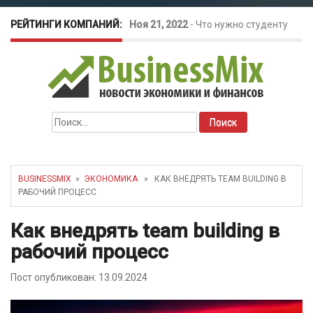
РЕЙТИНГИ КОМПАНИЙ:
Ноя 21, 2022
-
Что нужно студенту
для открытия бизнеса?
Окт 26, 2022
-
Телефония для
Найти:
amoCRM: лучшие инструменты для
бизнеса
BUSINESSMIX
»
ЭКОНОМИКА
» КАК ВНЕДРЯТЬ TEAM BUILDING В
РАБОЧИЙ ПРОЦЕСС
Май 16, 2022
-
Курсовые колебания:
Как внедрять team building в
как защитить свой бизнес?
рабочий процесс
Пост опубликован: 13.09.2024