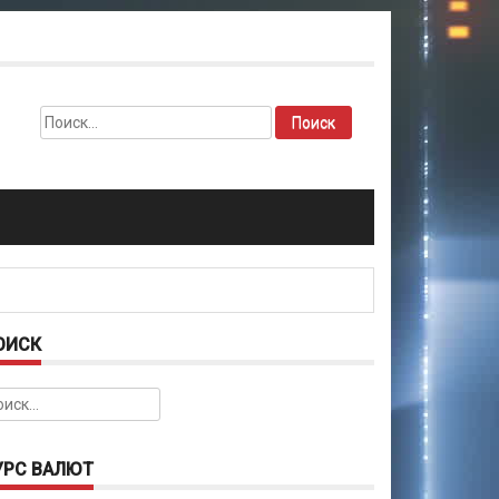
Найти:
ОИСК
йти:
УРС ВАЛЮТ