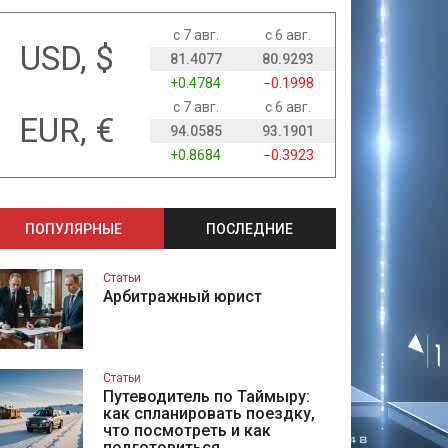
с 7 авг.
с 6 авг.
USD, $
81.4077
80.9293
+0.4784
−0.1998
с 7 авг.
с 6 авг.
EUR, €
94.0585
93.1901
+0.8684
−0.3923
ПОПУЛЯРНЫЕ
ПОСЛЕДНИЕ
Статьи
Арбитражный юрист
Статьи
Путеводитель по Таймыру:
как спланировать поездку,
что посмотреть и как
подготовиться