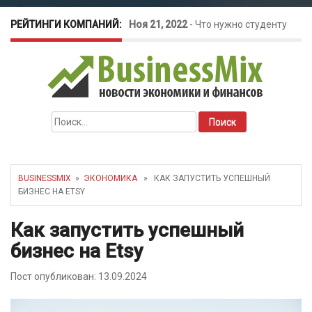
РЕЙТИНГИ КОМПАНИЙ:
Ноя 21, 2022
-
Что нужно студенту
для открытия бизнеса?
Окт 26, 2022
-
Телефония для
Найти:
amoCRM: лучшие инструменты для
бизнеса
BUSINESSMIX
»
ЭКОНОМИКА
» КАК ЗАПУСТИТЬ УСПЕШНЫЙ
БИЗНЕС НА ETSY
Май 16, 2022
-
Курсовые колебания:
Как запустить успешный
как защитить свой бизнес?
бизнес на Etsy
Пост опубликован: 13.09.2024