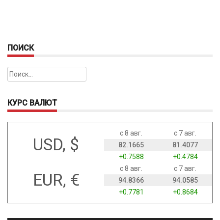
ПОИСК
Найти:
КУРС ВАЛЮТ
с 8 авг.
с 7 авг.
USD, $
82.1665
81.4077
+0.7588
+0.4784
с 8 авг.
с 7 авг.
EUR, €
94.8366
94.0585
+0.7781
+0.8684