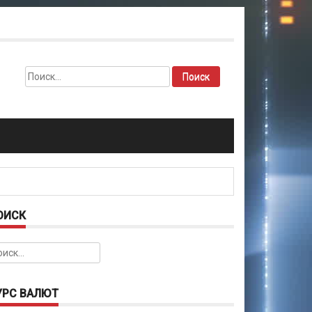
Найти:
ОИСК
йти:
УРС ВАЛЮТ