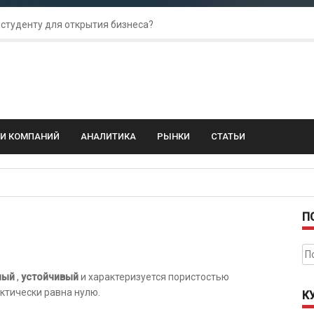
 студенту для открытия бизнеса?
 для amoCRM: лучшие инструменты для бизнеса
колебания: как защитить свой бизнес?
ГИ КОМПАНИЙ
АНАЛИТИКА
РЫНКИ
СТАТЬИ
П
На
ный
,
устойчивый
и характеризуется пористостью
актически равна нулю.
К