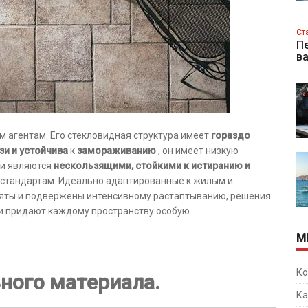
Ст
Пе
в
м агентам. Его стекловидная структура имеет
гораздо
зи и устойчива
к
замораживанию
, он имеет низкую
ки являются
нескользящими, стойкими к истиранию и
стандартам. Идеально адаптированные к жилым и
няты и подвержены интенсивному растаптыванию, решения
и придают каждому пространству особую
М
Ко
ного материала.
Ка