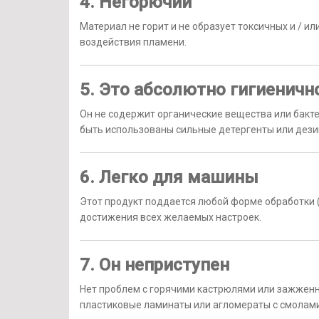
4. Негорючий
Материал не горит и не образует токсичных и / ил
воздействия пламени.
5. Это абсолютно гигиеничн
Он не содержит органические вещества или бакте
быть использованы сильные детергенты или дез
6. Легко для машины
Этот продукт поддается любой форме обработки (р
достижения всех желаемых настроек.
7. Он неприступен
Нет проблем с горячими кастрюлями или зажжен
пластиковые ламинаты или агломераты с смолами