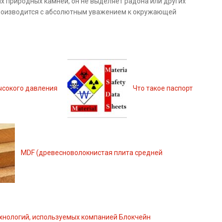
ых природных камней, он не выделяет радона или других
производится с абсолютным уважением к окружающей
ысокого давления
Что такое паспорт
MDF (древесноволокнистая плита средней
хнологий, используемых компанией Блокчейн