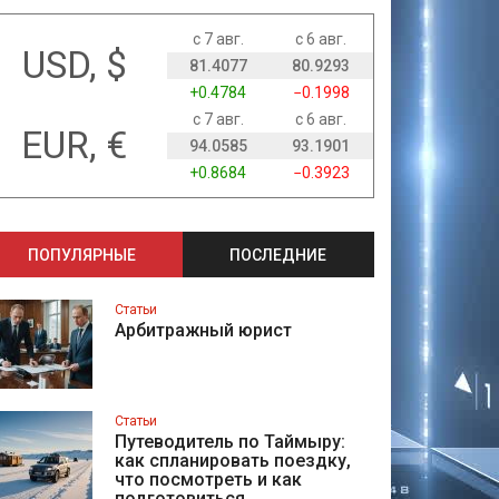
с 7 авг.
с 6 авг.
USD, $
81.4077
80.9293
+0.4784
−0.1998
с 7 авг.
с 6 авг.
EUR, €
94.0585
93.1901
+0.8684
−0.3923
ПОПУЛЯРНЫЕ
ПОСЛЕДНИЕ
Статьи
Арбитражный юрист
Статьи
Путеводитель по Таймыру:
как спланировать поездку,
что посмотреть и как
подготовиться