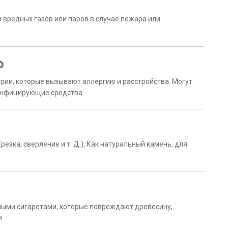
и вредных газов или паров в случае пожара или
о
рии, которые вызывают аллергию и расстройства. Могут
инфицирующие средства.
езка, сверление и т. Д.), Как натуральный камень, для
ными сигаретами, которые повреждают древесину,
.