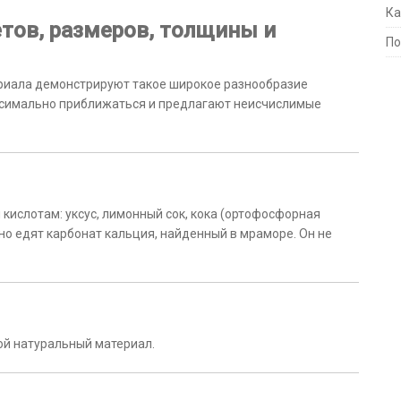
Ка
тов, размеров, толщины и
По
ериала демонстрируют такое широкое разнообразие
ксимально приближаться и предлагают неисчислимые
кислотам: уксус, лимонный сок, кока (ортофосфорная
 но едят карбонат кальция, найденный в мраморе. Он не
бой натуральный материал.