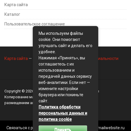
Карта сайта
Каталог
Пользовательское соглашение
Мы используем файлы
cookie. Они помогают
улучшать сайт и делать его
удобнее.
Нажимая «Принять», вы
Карта сайта
—
Контакты
—
Политика конфиденциальности
соглашаетесь с их
использованием и
передачей данных сервису
веб-аналитики. Если нет —
измените настройки
Copyright © 2026
BusinessMix
- Экономика и финансы
браузера или покиньте
Копирование материалов разрешается, только с
сайт.
размещением активной ссылки на сайт
BusinessMix
Политика обработки
персональных данных и
политика cookie
Связаться с редакцией сайта: businessmix.ru@mailwebsite.ru
Принять