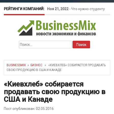
РЕЙТИНГИ КОМПАНИЙ:
Ноя 21, 2022
-
Что нужно студенту
для открытия бизнеса?
Окт 26, 2022
-
Телефония для
Найти:
amoCRM: лучшие инструменты для
бизнеса
BUSINESSMIX
»
БИЗНЕС
» «КИЕВХЛЕБ» СОБИРАЕТСЯ ПРОДАВАТЬ
СВОЮ ПРОДУКЦИЮ В США И КАНАДЕ
Май 16, 2022
-
Курсовые колебания:
«Киевхлеб» собирается
как защитить свой бизнес?
продавать свою продукцию в
США и Канаде
Пост опубликован: 02.05.2016