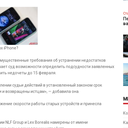
Ст
Пе
в
х iPhone?
 имущественные требования об устранении недостатков
ишает суд возможности определить подсудности заявленных
ить недочеты до 15 февраля.
лении судьи действий в установленный законом срок
и и возвращены истцам», — добавила она.
М
жение скорости работы старых устройств и принесла
Ко
и NLF Group и Lex Borealis намерены от имени
Ка