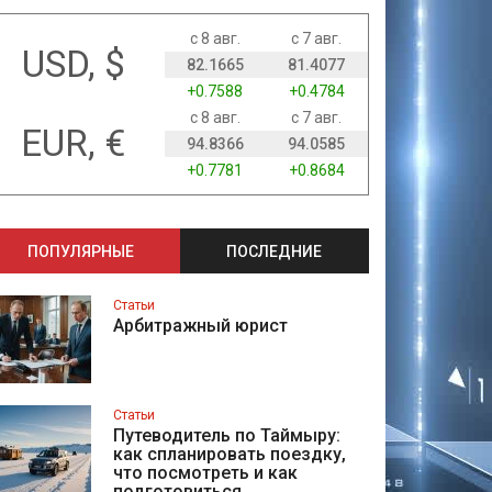
с 8 авг.
с 7 авг.
USD, $
82.1665
81.4077
+0.7588
+0.4784
с 8 авг.
с 7 авг.
EUR, €
94.8366
94.0585
+0.7781
+0.8684
ПОПУЛЯРНЫЕ
ПОСЛЕДНИЕ
Статьи
Арбитражный юрист
Статьи
Путеводитель по Таймыру:
как спланировать поездку,
что посмотреть и как
подготовиться