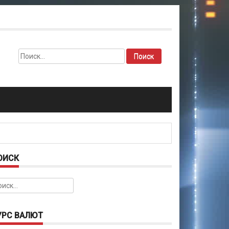
Найти:
ОИСК
йти:
УРС ВАЛЮТ