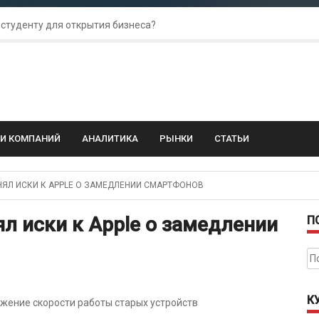
 студенту для открытия бизнеса?
 для amoCRM: лучшие инструменты для бизнеса
колебания: как защитить свой бизнес?
ГИ КОМПАНИЙ
АНАЛИТИКА
РЫНКИ
СТАТЬИ
ЯЛ ИСКИ К APPLE О ЗАМЕДЛЕНИИ СМАРТФОНОВ
л иски к Apple о замедлении
П
На
К
ижение скорости работы старых устройств