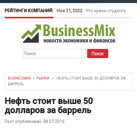
РЕЙТИНГИ КОМПАНИЙ:
Ноя 21, 2022
-
Что нужно студенту
для открытия бизнеса?
Окт 26, 2022
-
Телефония для
Найти:
amoCRM: лучшие инструменты для
бизнеса
BUSINESSMIX
»
РЫНКИ
» НЕФТЬ СТОИТ ВЫШЕ 50 ДОЛЛАРОВ ЗА
БАРРЕЛЬ
Май 16, 2022
-
Курсовые колебания:
Нефть стоит выше 50
как защитить свой бизнес?
долларов за баррель
Пост опубликован: 08.07.2016