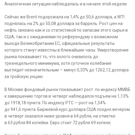
Аналогичная ситуация наблюдалась и в начале этой недели.
Сейчас же Brent подорожала на 1,4% до 50,6 доллара, а WTI
поднялась на 2% до 50,08 доллара за баррель. Рост цен на
нефть связано как и со статистикой по запасам этого сырья в
США, так и с ожиданиями по референдуму о возможном
выходе Великобритании ЕС, официальные результаты
которого станут известны в ближайшие часы. Умиротворение
рынка показывает то, что золото снизилось до
трехнедельного минимума, хотя суточное колебание
выглядит незначительным — минус 0,33% до 1262,12 доллара
за тройскую унцию.
В Москве фондовый рынок показывает рост: по индексу ММВБ
к завершению торгов в четверг наблюдался подъем на 1,13%
до 1918,18 пункта. По индексу РТС — рост на 1,54%
до 941,6 пункта. Биржевой курс доллара США поздно вечером
в четверг оказался ниже уровня в 64 рубля, на отметке
в 63 рубля 84 копейки. Евро стоит 72 рубля 69 копеек.