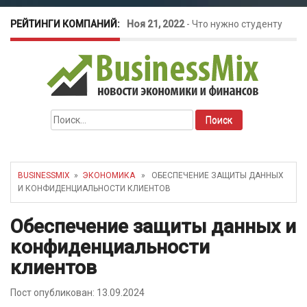
РЕЙТИНГИ КОМПАНИЙ:
Ноя 21, 2022
-
Что нужно студенту
для открытия бизнеса?
Окт 26, 2022
-
Телефония для
Найти:
amoCRM: лучшие инструменты для
бизнеса
BUSINESSMIX
»
ЭКОНОМИКА
» ОБЕСПЕЧЕНИЕ ЗАЩИТЫ ДАННЫХ
И КОНФИДЕНЦИАЛЬНОСТИ КЛИЕНТОВ
Май 16, 2022
-
Курсовые колебания:
Обеспечение защиты данных и
как защитить свой бизнес?
конфиденциальности
клиентов
Пост опубликован: 13.09.2024