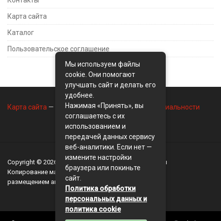
Карта сайта
Каталог
Пользовательское соглашение
Мы используем файлы
cookie. Они помогают
улучшать сайт и делать его
удобнее.
Нажимая «Принять», вы
Карта сайта
—
Контакты
—
Политика конфиденциальности
соглашаетесь с их
использованием и
передачей данных сервису
веб-аналитики. Если нет —
измените настройки
Copyright © 2026
BusinessMix
- Экономика и финансы
браузера или покиньте
Копирование материалов разрешается, только с
сайт.
размещением активной ссылки на сайт
BusinessMix
Политика обработки
персональных данных и
политика cookie