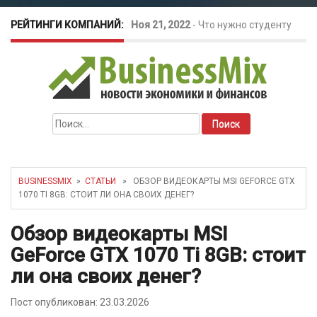
РЕЙТИНГИ КОМПАНИЙ:
Ноя 21, 2022
-
Что нужно студенту
для открытия бизнеса?
Окт 26, 2022
-
Телефония для
Найти:
amoCRM: лучшие инструменты для
бизнеса
BUSINESSMIX
»
СТАТЬИ
» ОБЗОР ВИДЕОКАРТЫ MSI GEFORCE GTX
1070 TI 8GB: СТОИТ ЛИ ОНА СВОИХ ДЕНЕГ?
Май 16, 2022
-
Курсовые колебания:
Обзор видеокарты MSI
как защитить свой бизнес?
GeForce GTX 1070 Ti 8GB: стоит
ли она своих денег?
Пост опубликован: 23.03.2026