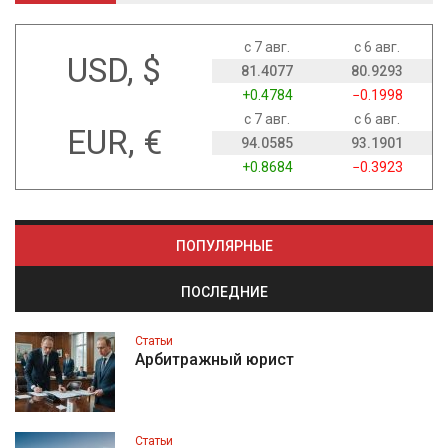
с 7 авг.
с 6 авг.
USD, $
81.4077
80.9293
+0.4784
−0.1998
с 7 авг.
с 6 авг.
EUR, €
94.0585
93.1901
+0.8684
−0.3923
ПОПУЛЯРНЫЕ
ПОСЛЕДНИЕ
Статьи
Арбитражный юрист
Статьи