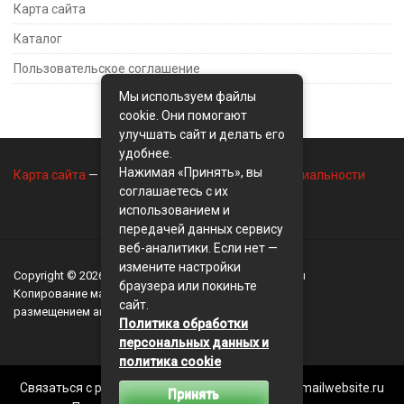
Карта сайта
Каталог
Пользовательское соглашение
Мы используем файлы
cookie. Они помогают
улучшать сайт и делать его
удобнее.
Нажимая «Принять», вы
Карта сайта
—
Контакты
—
Политика конфиденциальности
соглашаетесь с их
использованием и
передачей данных сервису
веб-аналитики. Если нет —
измените настройки
Copyright © 2026
BusinessMix
- Экономика и финансы
браузера или покиньте
Копирование материалов разрешается, только с
сайт.
размещением активной ссылки на сайт
BusinessMix
Политика обработки
персональных данных и
политика cookie
Связаться с редакцией сайта: businessmix.ru@mailwebsite.ru
Принять