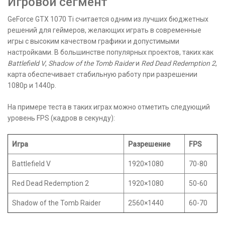
Игровой сегмент
GeForce GTX 1070 Ti считается одним из лучших бюджетных
решений для геймеров, желающих играть в современные
игры с высоким качеством графики и допустимыми
настройками. В большинстве популярных проектов, таких как
Battlefield V
,
Shadow of the Tomb Raider
и
Red Dead Redemption 2
,
карта обеспечивает стабильную работу при разрешении
1080p и 1440p.
На примере теста в таких играх можно отметить следующий
уровень FPS (кадров в секунду):
Игра
Разрешение
FPS
Battlefield V
1920×1080
70-80
Red Dead Redemption 2
1920×1080
50-60
Shadow of the Tomb Raider
2560×1440
60-70