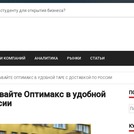
 студенту для открытия бизнеса?
 для amoCRM: лучшие инструменты для бизнеса
колебания: как защитить свой бизнес?
ГИ КОМПАНИЙ
АНАЛИТИКА
РЫНКИ
СТАТЬИ
ВАЙТЕ ОПТИМАКС В УДОБНОЙ ТАРЕ С ДОСТАВКОЙ ПО РОССИИ
вайте Оптимакс в удобной
П
сии
На
К