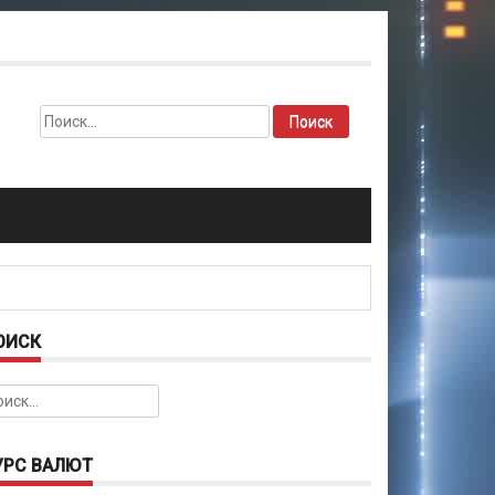
Найти:
ОИСК
йти:
УРС ВАЛЮТ