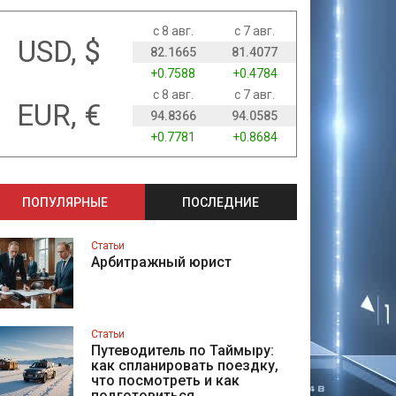
с 8 авг.
с 7 авг.
USD, $
82.1665
81.4077
+0.7588
+0.4784
с 8 авг.
с 7 авг.
EUR, €
94.8366
94.0585
+0.7781
+0.8684
ПОПУЛЯРНЫЕ
ПОСЛЕДНИЕ
Статьи
Арбитражный юрист
Статьи
Путеводитель по Таймыру:
как спланировать поездку,
что посмотреть и как
подготовиться