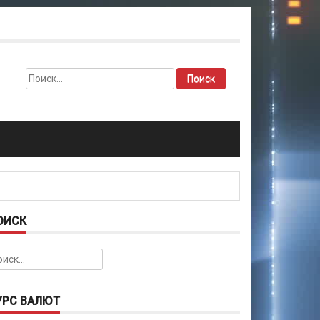
Найти:
ОИСК
йти:
УРС ВАЛЮТ