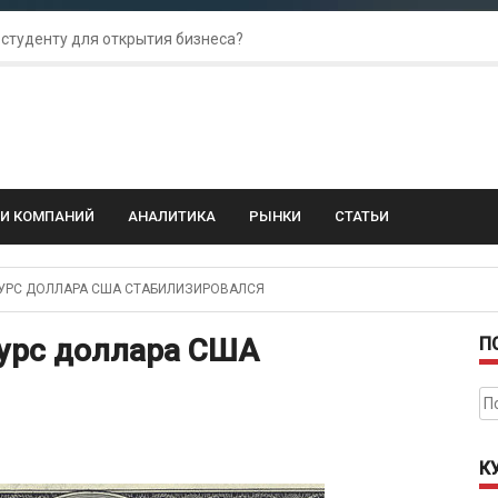
 студенту для открытия бизнеса?
 для amoCRM: лучшие инструменты для бизнеса
колебания: как защитить свой бизнес?
ГИ КОМПАНИЙ
АНАЛИТИКА
РЫНКИ
СТАТЬИ
УРС ДОЛЛАРА США СТАБИЛИЗИРОВАЛСЯ
курс доллара США
П
На
К