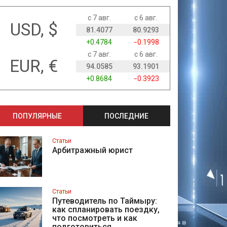
с 7 авг.
с 6 авг.
USD, $
81.4077
80.9293
+0.4784
−0.1998
с 7 авг.
с 6 авг.
EUR, €
94.0585
93.1901
+0.8684
−0.3923
ПОПУЛЯРНЫЕ
ПОСЛЕДНИЕ
Статьи
Арбитражный юрист
Статьи
Путеводитель по Таймыру:
как спланировать поездку,
что посмотреть и как
подготовиться