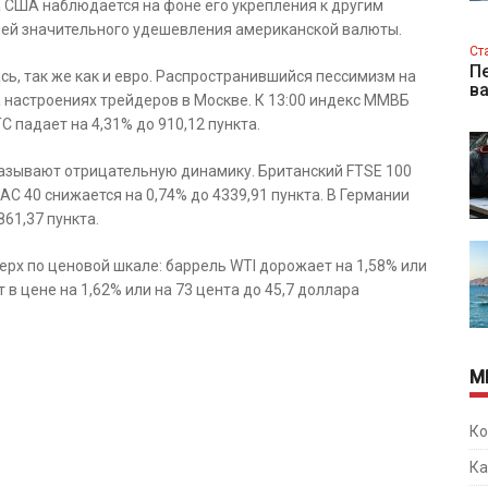
а США наблюдается на фоне его укрепления к другим
ней значительного удешевления американской валюты.
Ст
Пе
ь, так же как и евро. Распространившийся пессимизм на
в
 настроениях трейдеров в Москве. К 13:00 индекс ММВБ
С падает на 4,31% до 910,12 пункта.
азывают отрицательную динамику. Британский FTSE 100
AC 40 снижается на 0,74% до 4339,91 пункта. В Германии
61,37 пункта.
ерх по ценовой шкале: баррель WTI дорожает на 1,58% или
т в цене на 1,62% или на 73 цента до 45,7 доллара
М
Ко
Ка