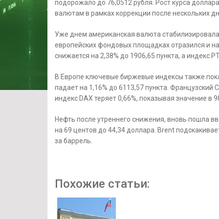
подорожало до 76,0512 рубля. Рост курса доллар
валютам в рамках коррекции после нескольких д
Уже днем американская валюта стабилизировалас
европейских фондовых площадках отразился и на
снижается на 2,38% до 1906,65 пункта, а индекс РТ
В Европе ключевые биржевые индексы также пок
падает на 1,16% до 6113,57 пункта. Французский C
индекс DAX теряет 0,66%, показывая значение в 98
Нефть после утреннего снижения, вновь пошла вв
на 69 центов до 44,34 доллара. Brent подскакивае
за баррель.
Похожие статьи: