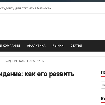
 студенту для открытия бизнеса?
 для amoCRM: лучшие инструменты для бизнеса
колебания: как защитить свой бизнес?
ГИ КОМПАНИЙ
АНАЛИТИКА
РЫНКИ
СТАТЬИ
Е ВИДЕНИЕ: КАК ЕГО РАЗВИТЬ
дение: как его развить
П
На
К