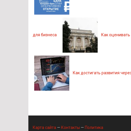
для бизнеса
Как оценивать
Как достигать развития чер
Карта сайта
—
Контакты
—
Политика