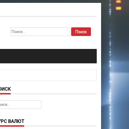
Найти:
ОИСК
йти:
УРС ВАЛЮТ