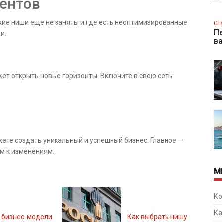
рентов
кие ниши еще не заняты и где есть неоптимизированные
Ст
Пе
и.
в
т открыть новые горизонты. Включите в свою сеть:
ете создать уникальный и успешный бизнес. Главное —
м к изменениям.
М
Ко
Ка
 бизнес-модели
Как выбрать нишу