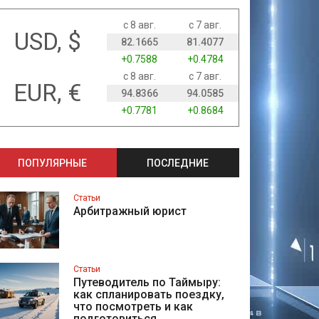
с 8 авг.
с 7 авг.
USD, $
82.1665
81.4077
+0.7588
+0.4784
с 8 авг.
с 7 авг.
EUR, €
94.8366
94.0585
+0.7781
+0.8684
ПОПУЛЯРНЫЕ
ПОСЛЕДНИЕ
Статьи
Арбитражный юрист
Статьи
Путеводитель по Таймыру:
как спланировать поездку,
что посмотреть и как
подготовиться