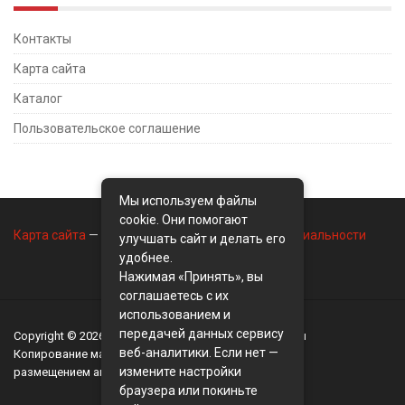
Контакты
Карта сайта
Каталог
Пользовательское соглашение
Мы используем файлы
cookie. Они помогают
Карта сайта
—
Контакты
—
Политика конфиденциальности
улучшать сайт и делать его
удобнее.
Нажимая «Принять», вы
соглашаетесь с их
использованием и
передачей данных сервису
Copyright © 2026
BusinessMix
- Экономика и финансы
веб-аналитики. Если нет —
Копирование материалов разрешается, только с
измените настройки
размещением активной ссылки на сайт
BusinessMix
браузера или покиньте