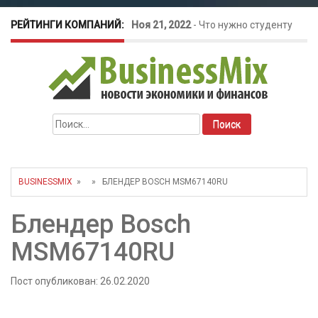
РЕЙТИНГИ КОМПАНИЙ:
Ноя 21, 2022
-
Что нужно студенту
для открытия бизнеса?
Окт 26, 2022
-
Телефония для
Найти:
amoCRM: лучшие инструменты для
бизнеса
BUSINESSMIX
» » БЛЕНДЕР BOSCH MSM67140RU
Май 16, 2022
-
Курсовые колебания:
Блендер Bosch
как защитить свой бизнес?
MSM67140RU
Пост опубликован: 26.02.2020