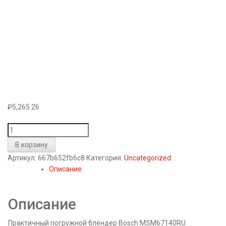
₽
5,265.26
Количество
товара
В корзину
Блендер
Артикул:
667b652fb6c8
Категория:
Uncategorized
Bosch
Описание
MSM67140RU
Описание
Практичный погружной блендер Bosch MSM67140RU