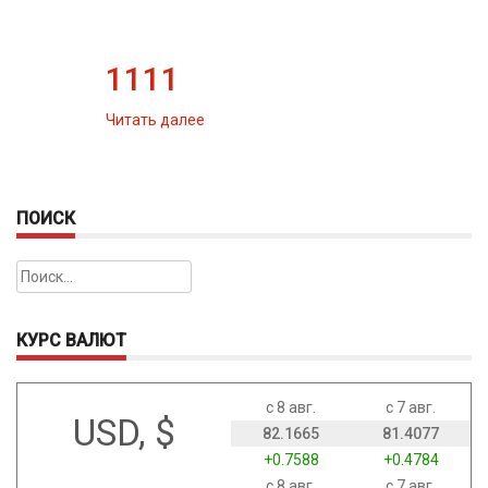
1111
Читать далее
ПОИСК
Найти:
КУРС ВАЛЮТ
с 8 авг.
с 7 авг.
USD, $
82.1665
81.4077
+0.7588
+0.4784
с 8 авг.
с 7 авг.