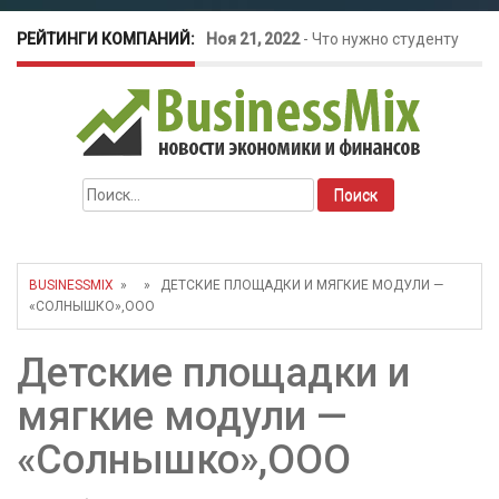
РЕЙТИНГИ КОМПАНИЙ:
Ноя 21, 2022
-
Что нужно студенту
для открытия бизнеса?
Окт 26, 2022
-
Телефония для
Найти:
amoCRM: лучшие инструменты для
бизнеса
BUSINESSMIX
» » ДЕТСКИЕ ПЛОЩАДКИ И МЯГКИЕ МОДУЛИ —
«СОЛНЫШКО»,ООО
Май 16, 2022
-
Курсовые колебания:
Детские площадки и
как защитить свой бизнес?
мягкие модули —
«Солнышко»,ООО