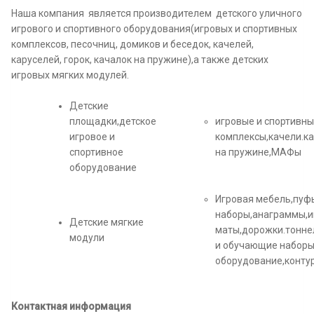
Наша компания является производителем детского уличного
игрового и спортивного оборудования(игровых и спортивных
комплексов, песочниц, домиков и беседок, качелей,
каруселей, горок, качалок на пружине),а также детских
игровых мягких модулей.
Детские
площадки,детское
игровые и спортивн
игровое и
комплексы,качели.ка
спортивное
на пружине,МАФы
оборудование
Игровая мебель,пуф
наборы,анаграммы,и
Детские мягкие
маты,дорожки.тонне
модули
и обучающие наборы
оборудование,конту
Контактная информация