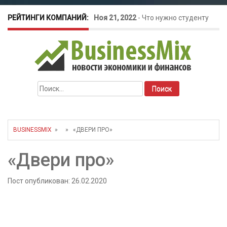
РЕЙТИНГИ КОМПАНИЙ:
Ноя 21, 2022
-
Что нужно студенту
для открытия бизнеса?
Окт 26, 2022
-
Телефония для
Найти:
amoCRM: лучшие инструменты для
бизнеса
BUSINESSMIX
» » «ДВЕРИ ПРО»
Май 16, 2022
-
Курсовые колебания:
«Двери про»
как защитить свой бизнес?
Пост опубликован: 26.02.2020