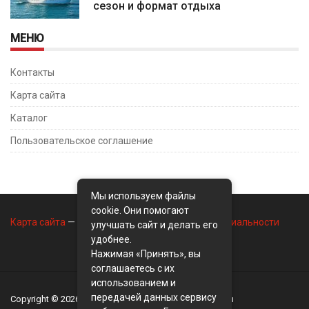
сезон и формат отдыха
МЕНЮ
Контакты
Карта сайта
Каталог
Пользовательское соглашение
Мы используем файлы
cookie. Они помогают
Карта сайта
—
Контакты
—
Политика конфиденциальности
улучшать сайт и делать его
удобнее.
Нажимая «Принять», вы
соглашаетесь с их
использованием и
передачей данных сервису
Copyright © 2026
BusinessMix
- Экономика и финансы