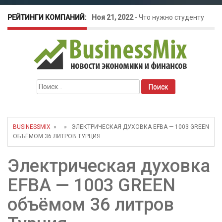
РЕЙТИНГИ КОМПАНИЙ:
Ноя 21, 2022
-
Что нужно студенту
для открытия бизнеса?
Окт 26, 2022
-
Телефония для
Найти:
amoCRM: лучшие инструменты для
бизнеса
BUSINESSMIX
» » ЭЛЕКТРИЧЕСКАЯ ДУХОВКА EFBA — 1003 GREEN
ОБЪЁМОМ 36 ЛИТРОВ ТУРЦИЯ
Май 16, 2022
-
Курсовые колебания:
Электрическая духовка
как защитить свой бизнес?
EFBA — 1003 GREEN
объёмом 36 литров