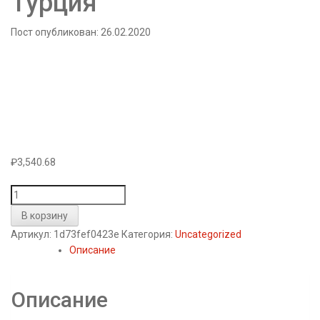
Турция
Пост опубликован: 26.02.2020
₽
3,540.68
Количество
товара
В корзину
Электрическая
Артикул:
1d73fef0423e
Категория:
Uncategorized
духовка
Описание
EFBA
-
1003
Описание
GREEN
объёмом