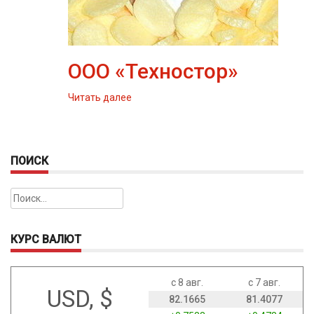
ООО «Техностор»
Читать далее
ПОИСК
Найти:
КУРС ВАЛЮТ
с 8 авг.
с 7 авг.
USD, $
82.1665
81.4077