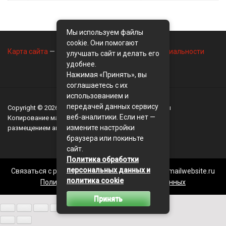
Мы используем файлы
cookie. Они помогают
Карта сайта
—
Контакты
—
Политика конфиденциальности
улучшать сайт и делать его
удобнее.
Нажимая «Принять», вы
соглашаетесь с их
использованием и
передачей данных сервису
Copyright © 2026
BusinessMix
- Экономика и финансы
веб-аналитики. Если нет —
Копирование материалов разрешается, только с
измените настройки
размещением активной ссылки на сайт
BusinessMix
браузера или покиньте
сайт.
Политика обработки
персональных данных и
Связаться с редакцией сайта: businessmix.ru@mailwebsite.ru
политика cookie
Политика обработки персональных данных
Принять