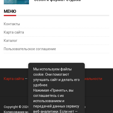
МЕНЮ
Контакты
Карта сайта
Каталог
Пользовательское соглашение
Мы используем файлы
cookie. Они помогают
Карта сайта
—
Контакты
—
Политика конфиденциальности
улучшать сайт и делать его
удобнее.
Нажимая «Принять», вы
соглашаетесь с их
использованием и
передачей данных сервису
Copyright © 2026
BusinessMix
- Экономика и финансы
веб-аналитики. Если нет —
Копирование материалов разрешается, только с