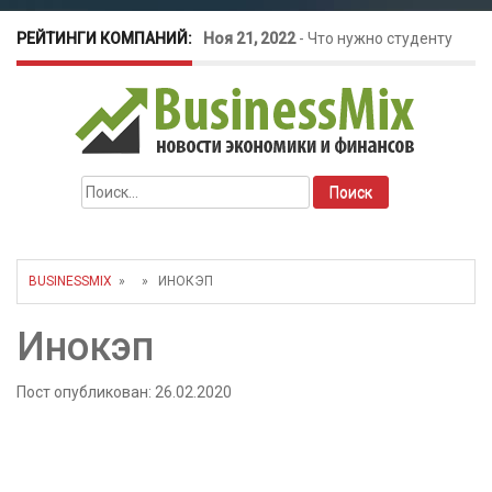
РЕЙТИНГИ КОМПАНИЙ:
Ноя 21, 2022
-
Что нужно студенту
для открытия бизнеса?
Окт 26, 2022
-
Телефония для
Найти:
amoCRM: лучшие инструменты для
бизнеса
BUSINESSMIX
» » ИНОКЭП
Май 16, 2022
-
Курсовые колебания:
Инокэп
как защитить свой бизнес?
Пост опубликован: 26.02.2020