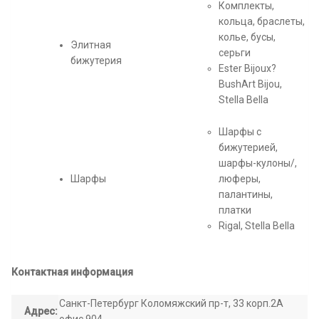
Комплекты,
кольца, браслеты,
колье, бусы,
Элитная
серьги
бижутерия
Ester Bijoux?
BushArt Bijou,
Stella Bella
Шарфы с
бижутерией,
шарфы-кулоны/,
Шарфы
люферы,
палантины,
платки
Rigal, Stella Bella
Контактная информация
Санкт-Петербург Коломяжский пр-т, 33 корп.2А
Адрес: