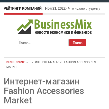
РЕЙТИНГИ КОМПАНИЙ:
Ноя 21, 2022
-
Что нужно студенту
для открытия бизнеса?
Окт 26, 2022
-
Телефония для
Найти:
amoCRM: лучшие инструменты для
бизнеса
BUSINESSMIX
» » ИНТЕРНЕТ-МАГАЗИН FASHION ACCESSORIES
MARKET
Май 16, 2022
-
Курсовые колебания:
Интернет-магазин
как защитить свой бизнес?
Fashion Accessories
Market