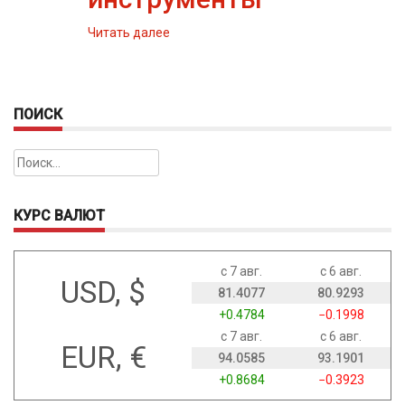
Читать далее
ПОИСК
Найти:
КУРС ВАЛЮТ
с 7 авг.
с 6 авг.
USD, $
81.4077
80.9293
+0.4784
−0.1998
с 7 авг.
с 6 авг.
EUR, €
94.0585
93.1901
+0.8684
−0.3923