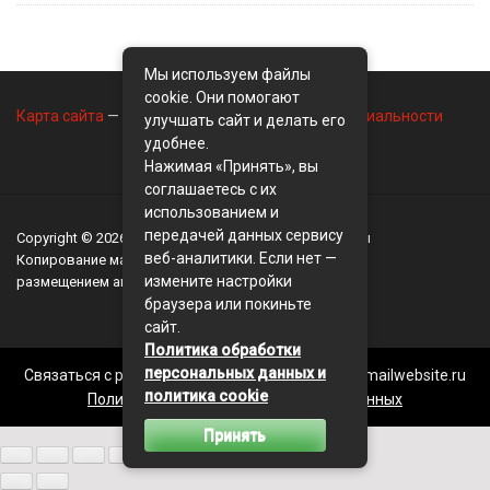
Мы используем файлы
cookie. Они помогают
Карта сайта
—
Контакты
—
Политика конфиденциальности
улучшать сайт и делать его
удобнее.
Нажимая «Принять», вы
соглашаетесь с их
использованием и
передачей данных сервису
Copyright © 2026
BusinessMix
- Экономика и финансы
веб-аналитики. Если нет —
Копирование материалов разрешается, только с
измените настройки
размещением активной ссылки на сайт
BusinessMix
браузера или покиньте
сайт.
Политика обработки
персональных данных и
Связаться с редакцией сайта: businessmix.ru@mailwebsite.ru
политика cookie
Политика обработки персональных данных
Принять