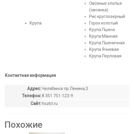
Овсяные хлопья
(овсянка)
Рис круглозерный
Крупа
Горох колотый
Крупа Пшено
Крупа Манная
Крупа Пшеничная
Крупа Ячневая
Крупа Перловая
Контактная информация
Адрес:
Челябинск пр.Ленина,3
Телефон:
8 351 751-123-9
Сайт:
hozbt.ru
Похожие