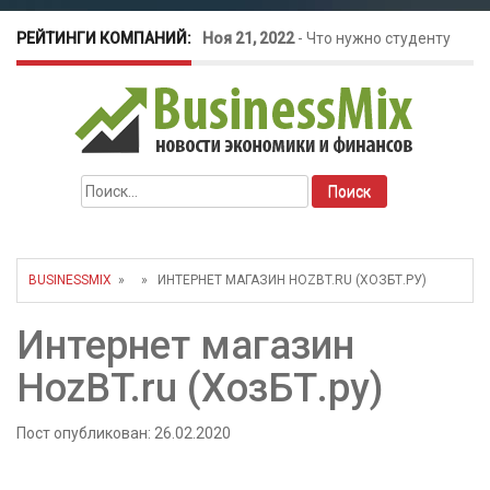
РЕЙТИНГИ КОМПАНИЙ:
Ноя 21, 2022
-
Что нужно студенту
для открытия бизнеса?
Окт 26, 2022
-
Телефония для
Найти:
amoCRM: лучшие инструменты для
бизнеса
BUSINESSMIX
» » ИНТЕРНЕТ МАГАЗИН HOZBT.RU (ХОЗБТ.РУ)
Май 16, 2022
-
Курсовые колебания:
Интернет магазин
как защитить свой бизнес?
HozBT.ru (ХозБТ.ру)
Пост опубликован: 26.02.2020