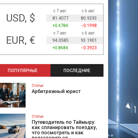
с 7 авг.
с 6 авг.
USD, $
81.4077
80.9293
+0.4784
−0.1998
с 7 авг.
с 6 авг.
EUR, €
94.0585
93.1901
+0.8684
−0.3923
ПОПУЛЯРНЫЕ
ПОСЛЕДНИЕ
Статьи
Арбитражный юрист
Статьи
Путеводитель по Таймыру:
как спланировать поездку,
что посмотреть и как
подготовиться