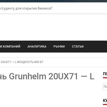
 студенту для открытия бизнеса?
 для amoCRM: лучшие инструменты для бизнеса
колебания: как защитить свой бизнес?
ГИ КОМПАНИЙ
АНАЛИТИКА
РЫНКИ
СТАТЬИ
0UX71 — L МОЩНОСТЬ 800 ВТ
ь Grunhelm 20UX71 — L
П
На
К