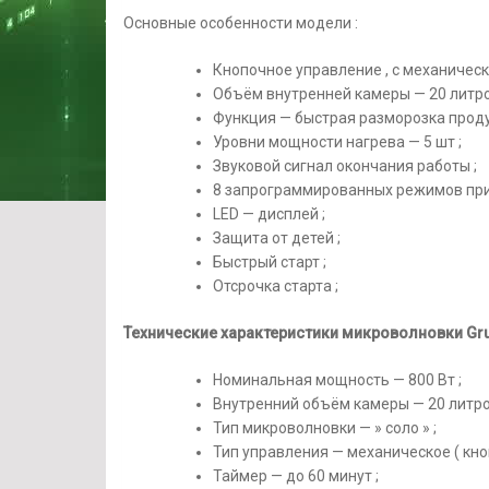
Вт
Основные особенности модели :
Кнопочное управление , с механичес
Объём внутренней камеры — 20 литро
Функция — быстрая разморозка проду
Уровни мощности нагрева — 5 шт ;
Звуковой сигнал окончания работы ;
8 запрограммированных режимов при
LED — дисплей ;
Защита от детей ;
Быстрый старт ;
Отсрочка старта ;
Технические характеристики микроволновки Gru
Номинальная мощность — 800 Вт ;
Внутренний объём камеры — 20 литро
Тип микроволновки — » соло » ;
Тип управления — механическое ( кноп
Таймер — до 60 минут ;