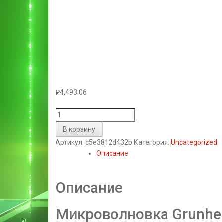
₽
4,493.06
Количество
товара
В корзину
Микроволновая
Артикул:
c5e3812d432b
Категория:
Uncategorized
печь
Описание
Grunhelm
20UX71
-
Описание
L
мощность
Микроволновка Grunhe
800