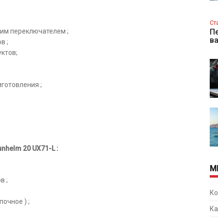
Ст
ким переключателем ;
Пе
в
в ;
ктов;
готовления ;
nhelm 20 UX71-L
:
М
в ;
Ко
очное ) ;
Ка