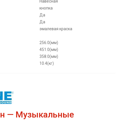
Навесная
кнопка
Да
Да
эмалевая краска
256.0(мм)
451.0(мм)
358.0(мм)
10.4(кг)
он — Музыкальные