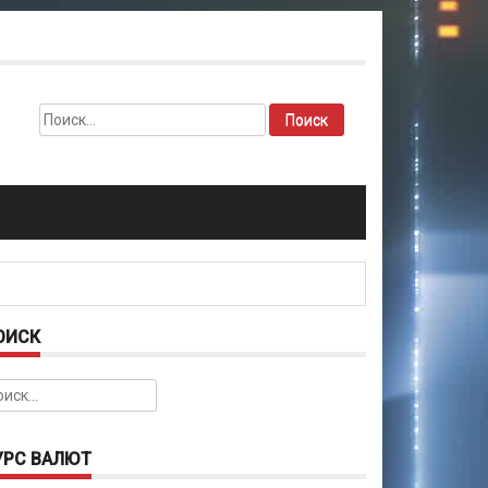
Найти:
ОИСК
йти:
УРС ВАЛЮТ