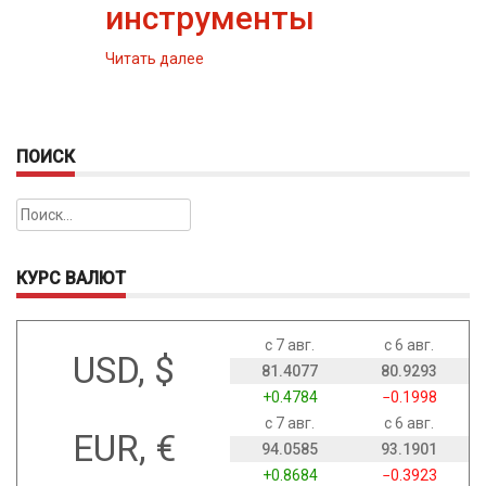
инструменты
Читать далее
ПОИСК
Найти:
КУРС ВАЛЮТ
с 7 авг.
с 6 авг.
USD, $
81.4077
80.9293
+0.4784
−0.1998
с 7 авг.
с 6 авг.
EUR, €
94.0585
93.1901
+0.8684
−0.3923