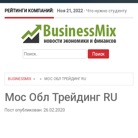
РЕЙТИНГИ КОМПАНИЙ:
Ноя 21, 2022
-
Что нужно студенту
для открытия бизнеса?
Окт 26, 2022
-
Телефония для
Найти:
amoCRM: лучшие инструменты для
бизнеса
BUSINESSMIX
» » МОС ОБЛ ТРЕЙДИНГ RU
Май 16, 2022
-
Курсовые колебания:
Мос Обл Трейдинг RU
как защитить свой бизнес?
Пост опубликован: 26.02.2020