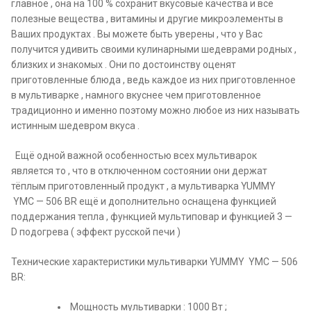
главное , она на 100 % сохранит вкусовые качества и все
полезные вещества , витамины и другие микроэлементы в
Ваших продуктах . Вы можете быть уверены , что у Вас
получится удивить своими кулинарными шедеврами родных ,
близких и знакомых . Они по достоинству оценят
приготовленные блюда , ведь каждое из них приготовленное
в мультиварке , намного вкуснее чем приготовленное
традиционно и именно поэтому можно любое из них называть
истинным шедевром вкуса .
Ещё одной важной особенностью всех мультиварок
является то , что в отключенном состоянии они держат
тёплым приготовленный продукт , а мультиварка YUMMY
YMC — 506 BR ещё и дополнительно оснащена функцией
поддержания тепла , функцией мультиповар и функцией 3 —
D подогрева ( эффект русской печи )
Технические характеристики мультиварки YUMMY YMC — 506
BR:
Мощность мультиварки : 1000 Вт ;