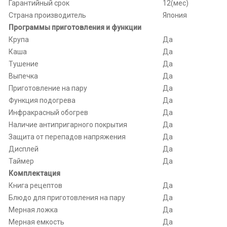
Гарантийный срок
12(мес)
Страна производитель
Япония
Программы приготовления и функции
Крупа
Да
Каша
Да
Тушение
Да
Выпечка
Да
Приготовление на пару
Да
Функция подогрева
Да
Инфракрасный обогрев
Да
Наличие антипригарного покрытия
Да
Защита от перепадов напряжения
Да
Дисплей
Да
Таймер
Да
Комплектация
Книга рецептов
Да
Блюдо для приготовления на пару
Да
Мерная ложка
Да
Мерная емкость
Да