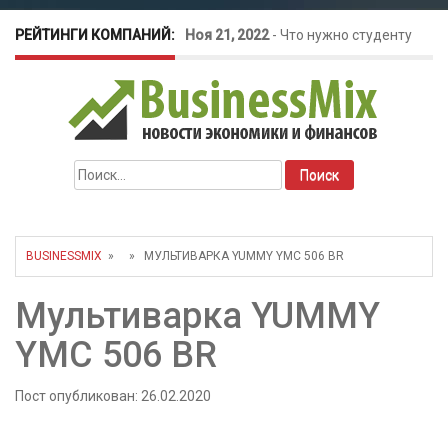
РЕЙТИНГИ КОМПАНИЙ:
Ноя 21, 2022
-
Что нужно студенту
для открытия бизнеса?
Окт 26, 2022
-
Телефония для
Найти:
amoCRM: лучшие инструменты для
бизнеса
BUSINESSMIX
» » МУЛЬТИВАРКА YUMMY YMC 506 BR
Май 16, 2022
-
Курсовые колебания:
Мультиварка YUMMY
как защитить свой бизнес?
YMC 506 BR
Пост опубликован: 26.02.2020