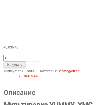
₽
5,036.46
Количество
товара
В корзину
Мультиварка
Артикул:
af333cd88330
Категория:
Uncategorized
YUMMY
Описание
YMC
506
BR
Описание
Мультиварка YUMMY YMC