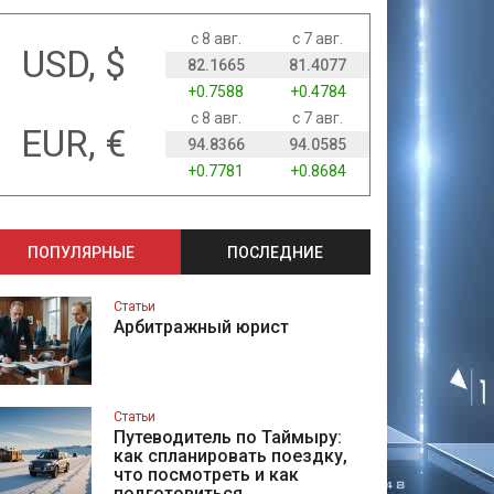
с 8 авг.
с 7 авг.
USD, $
82.1665
81.4077
+0.7588
+0.4784
с 8 авг.
с 7 авг.
EUR, €
94.8366
94.0585
+0.7781
+0.8684
ПОПУЛЯРНЫЕ
ПОСЛЕДНИЕ
Статьи
Арбитражный юрист
Статьи
Путеводитель по Таймыру:
как спланировать поездку,
что посмотреть и как
подготовиться