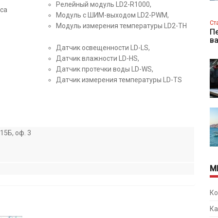
Релейный модуль LD2-R1000,
уса
Модуль с ШИМ-выходом LD2-PWM,
Ст
Модуль измерения температуры LD2-TH
Пе
в
Датчик освещенности LD-LS,
Датчик влажности LD-HS,
Датчик протечки воды LD-WS,
Датчик измерения температуры LD-TS
15Б, оф. 3
М
Ко
Ка