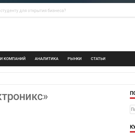
 для amoCRM: лучшие инструменты для бизнеса
колебания: как защитить свой бизнес?
ГИ КОМПАНИЙ
АНАЛИТИКА
РЫНКИ
СТАТЬИ
троникс»
П
На
К