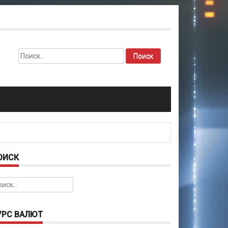
Найти:
ОИСК
йти:
УРС ВАЛЮТ