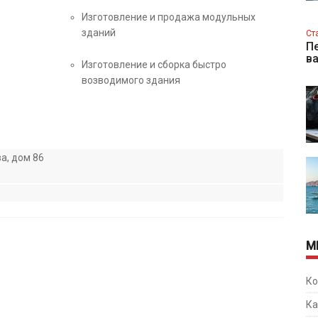
Изготовление и продажа модульных
зданий
Ст
Пе
в
Изготовление и сборка быстро
возводимого здания
а, дом 86
М
Ко
Ка