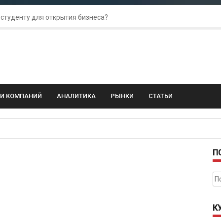
 студенту для открытия бизнеса?
 для amoCRM: лучшие инструменты для бизнеса
колебания: как защитить свой бизнес?
ГИ КОМПАНИЙ
АНАЛИТИКА
РЫНКИ
СТАТЬИ
П
На
К