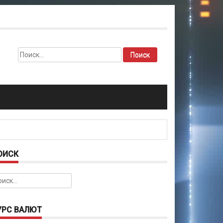
Найти:
ОИСК
йти:
УРС ВАЛЮТ