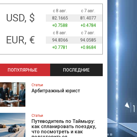
с 8 авг.
с 7 авг.
USD, $
82.1665
81.4077
+0.7588
+0.4784
с 8 авг.
с 7 авг.
EUR, €
94.8366
94.0585
+0.7781
+0.8684
ПОПУЛЯРНЫЕ
ПОСЛЕДНИЕ
Статьи
Арбитражный юрист
Статьи
Путеводитель по Таймыру:
как спланировать поездку,
что посмотреть и как
подготовиться