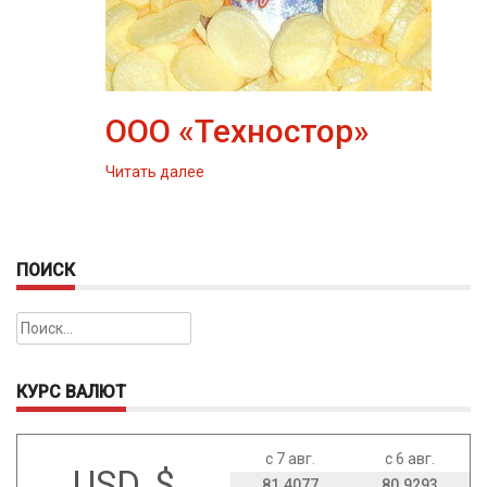
ООО «Техностор»
Читать далее
ПОИСК
Найти:
КУРС ВАЛЮТ
с 7 авг.
с 6 авг.
USD, $
81.4077
80.9293