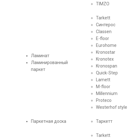
TIMZO
Tarkett
Синтерос
Classen
E-floor
Eurohome
Kronostar
Ламинат
Kronotex
Ламинированный
Kronospan
паркет
Quick-Step
Lamett
M-floor
Millennium
Proteсo
Westerhof style
Паркетная доска
Таркетт
Tarkett