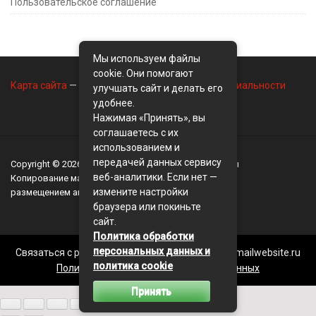
Пользовательское соглашение
Мы используем файлы
cookie. Они помогают
Карта сайта
—
Контакты
—
Политика конфиденциальности
улучшать сайт и делать его
удобнее.
Нажимая «Принять», вы
соглашаетесь с их
использованием и
передачей данных сервису
Copyright © 2026
BusinessMix
- Экономика и финансы
веб-аналитики. Если нет —
Копирование материалов разрешается, только с
измените настройки
размещением активной ссылки на сайт
BusinessMix
браузера или покиньте
сайт.
Политика обработки
персональных данных и
Связаться с редакцией сайта: businessmix.ru@mailwebsite.ru
политика cookie
Политика обработки персональных данных
Принять