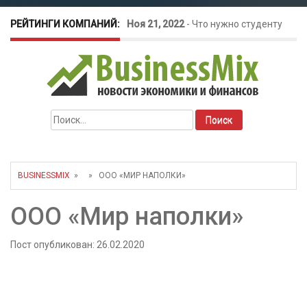
РЕЙТИНГИ КОМПАНИЙ:
Ноя 21, 2022
-
Что нужно студенту
для открытия бизнеса?
Окт 26, 2022
-
Телефония для
Найти:
amoCRM: лучшие инструменты для
бизнеса
BUSINESSMIX
» » ООО «МИР НАПОЛКИ»
Май 16, 2022
-
Курсовые колебания:
ООО «Мир наполки»
как защитить свой бизнес?
Пост опубликован: 26.02.2020