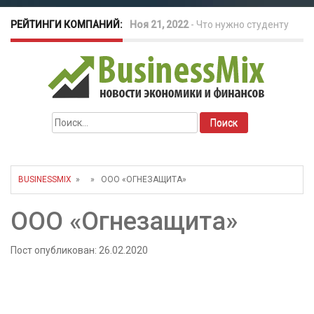
РЕЙТИНГИ КОМПАНИЙ:
Ноя 21, 2022
-
Что нужно студенту
для открытия бизнеса?
Окт 26, 2022
-
Телефония для
Найти:
amoCRM: лучшие инструменты для
бизнеса
BUSINESSMIX
» » ООО «ОГНЕЗАЩИТА»
Май 16, 2022
-
Курсовые колебания:
ООО «Огнезащита»
как защитить свой бизнес?
Пост опубликован: 26.02.2020