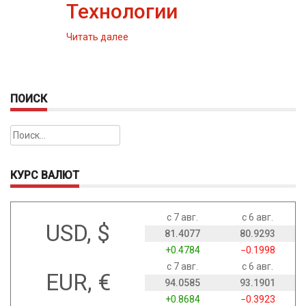
Технологии
Читать далее
ПОИСК
Найти:
КУРС ВАЛЮТ
с 7 авг.
с 6 авг.
USD, $
81.4077
80.9293
+0.4784
−0.1998
с 7 авг.
с 6 авг.
EUR, €
94.0585
93.1901
+0.8684
−0.3923