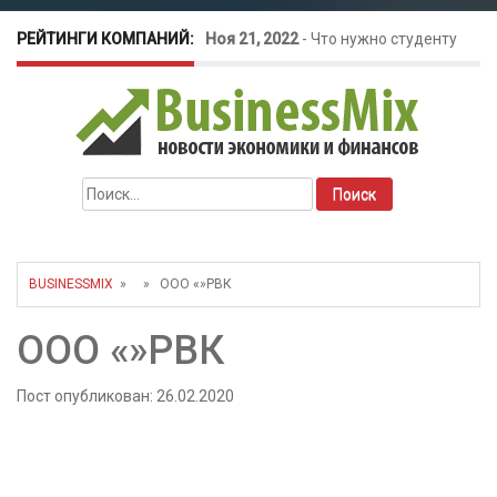
РЕЙТИНГИ КОМПАНИЙ:
Ноя 21, 2022
-
Что нужно студенту
для открытия бизнеса?
Окт 26, 2022
-
Телефония для
Найти:
amoCRM: лучшие инструменты для
бизнеса
BUSINESSMIX
» » ООО «»РВК
Май 16, 2022
-
Курсовые колебания:
ООО «»РВК
как защитить свой бизнес?
Пост опубликован: 26.02.2020