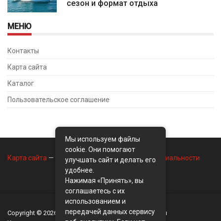
сезон и формат отдыха
МЕНЮ
Контакты
Карта сайта
Каталог
Пользовательское соглашение
Мы используем файлы
cookie. Они помогают
Карта сайта
—
Контакты
—
Политика конфиденциальности
улучшать сайт и делать его
удобнее.
Нажимая «Принять», вы
соглашаетесь с их
использованием и
передачей данных сервису
Copyright © 2026
BusinessMix
- Экономика и финансы