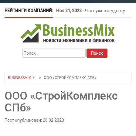
РЕЙТИНГИ КОМПАНИЙ:
Ноя 21, 2022
-
Что нужно студенту
для открытия бизнеса?
Окт 26, 2022
-
Телефония для
Найти:
amoCRM: лучшие инструменты для
бизнеса
BUSINESSMIX
» » ООО «СТРОЙКОМПЛЕКС СПБ»
Май 16, 2022
-
Курсовые колебания:
ООО «СтройКомплекс
как защитить свой бизнес?
СПб»
Пост опубликован: 26.02.2020