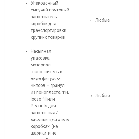
Упаковочный
сыпучий почтовый
заполнитель
Любые
коробок для
транспортировки
хрупких товаров
Насыпная
упаковка —
материал
-наполнитель в
виде фигурок-
чипсов — гранул
из пенопласта, т.н.
Любые
loose fill или
Peanuts для
заполнения /
засыпки пустоты в
коробках. (не
шарики и не