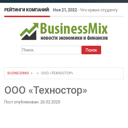
РЕЙТИНГИ КОМПАНИЙ:
Ноя 21, 2022
-
Что нужно студенту
для открытия бизнеса?
Окт 26, 2022
-
Телефония для
Найти:
amoCRM: лучшие инструменты для
бизнеса
BUSINESSMIX
» » ООО «ТЕХНОСТОР»
Май 16, 2022
-
Курсовые колебания:
ООО «Техностор»
как защитить свой бизнес?
Пост опубликован: 26.02.2020