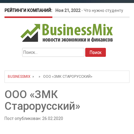
РЕЙТИНГИ КОМПАНИЙ:
Ноя 21, 2022
-
Что нужно студенту
для открытия бизнеса?
Окт 26, 2022
-
Телефония для
Найти:
amoCRM: лучшие инструменты для
бизнеса
BUSINESSMIX
» » ООО «ЗМК СТАРОРУССКИЙ»
Май 16, 2022
-
Курсовые колебания:
ООО «ЗМК
как защитить свой бизнес?
Старорусский»
Пост опубликован: 26.02.2020