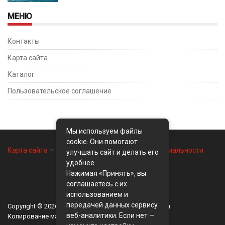
МЕНЮ
Контакты
Карта сайта
Каталог
Пользовательское соглашение
Мы используем файлы
cookie. Они помогают
Карта сайта
—
Контакты
—
Политика конфиденциальности
улучшать сайт и делать его
удобнее.
Нажимая «Принять», вы
соглашаетесь с их
использованием и
передачей данных сервису
Copyright © 2026
BusinessMix
- Экономика и финансы
веб-аналитики. Если нет —
Копирование материалов разрешается, только с