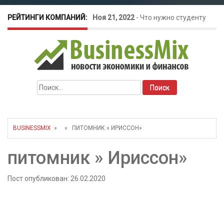
РЕЙТИНГИ КОМПАНИЙ:
Ноя 21, 2022
-
Что нужно студенту
для открытия бизнеса?
Окт 26, 2022
-
Телефония для
Найти:
amoCRM: лучшие инструменты для
бизнеса
BUSINESSMIX
» » ПИТОМНИК » ИРИССОН»
Май 16, 2022
-
Курсовые колебания:
питомник » Ириссон»
как защитить свой бизнес?
Пост опубликован: 26.02.2020