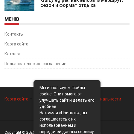
kruizy egipet: как выбрать маршрут,
сезон и формат отдыха
МЕНЮ
Контакты
Карта сайта
Каталог
Пользовательское соглашение
Мы используем файлы
cookie. Они помогают
Карта сайта
—
Контакты
—
Политика конфиденциальности
улучшать сайт и делать его
удобнее.
Нажимая «Принять», вы
соглашаетесь с их
использованием и
передачей данных сервису
Copyright © 2026
BusinessMix
- Экономика и финансы