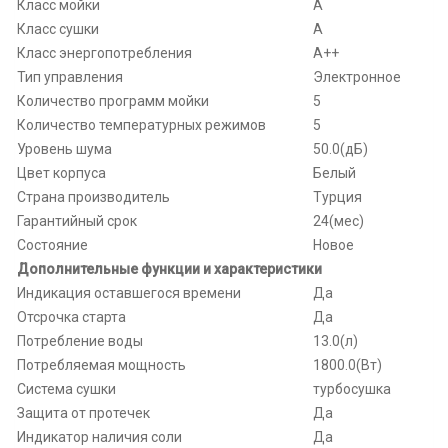
Класс мойки
A
Класс сушки
A
Класс энергопотребления
A++
Тип управления
Электронное
Количество программ мойки
5
Количество температурных режимов
5
Уровень шума
50.0(дБ)
Цвет корпуса
Белый
Страна производитель
Турция
Гарантийный срок
24(мес)
Состояние
Новое
Дополнительные функции и характеристики
Индикация оставшегося времени
Да
Отсрочка старта
Да
Потребление воды
13.0(л)
Потребляемая мощность
1800.0(Вт)
Система сушки
турбосушка
Защита от протечек
Да
Индикатор наличия соли
Да