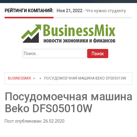
РЕЙТИНГИ КОМПАНИЙ:
Ноя 21, 2022
-
Что нужно студенту
для открытия бизнеса?
Окт 26, 2022
-
Телефония для
Найти:
amoCRM: лучшие инструменты для
бизнеса
BUSINESSMIX
» » ПОСУДОМОЕЧНАЯ МАШИНА BEKO DFS05010W
Май 16, 2022
-
Курсовые колебания:
Посудомоечная машина
как защитить свой бизнес?
Beko DFS05010W
Пост опубликован: 26.02.2020