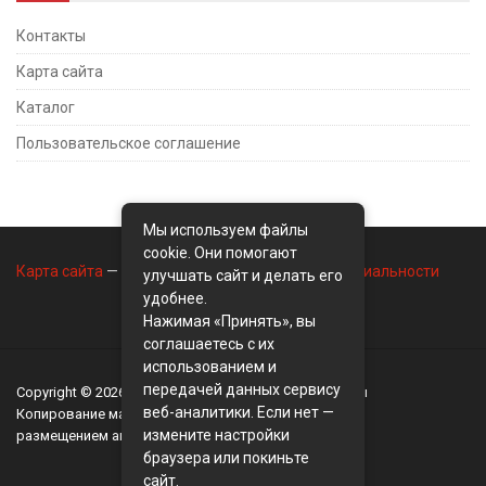
Контакты
Карта сайта
Каталог
Пользовательское соглашение
Мы используем файлы
cookie. Они помогают
Карта сайта
—
Контакты
—
Политика конфиденциальности
улучшать сайт и делать его
удобнее.
Нажимая «Принять», вы
соглашаетесь с их
использованием и
передачей данных сервису
Copyright © 2026
BusinessMix
- Экономика и финансы
веб-аналитики. Если нет —
Копирование материалов разрешается, только с
измените настройки
размещением активной ссылки на сайт
BusinessMix
браузера или покиньте
сайт.