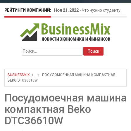
РЕЙТИНГИ КОМПАНИЙ:
Ноя 21, 2022
-
Что нужно студенту
для открытия бизнеса?
Окт 26, 2022
-
Телефония для
Найти:
amoCRM: лучшие инструменты для
бизнеса
BUSINESSMIX
» » ПОСУДОМОЕЧНАЯ МАШИНА КОМПАКТНАЯ
BEKO DTC36610W
Май 16, 2022
-
Курсовые колебания:
Посудомоечная машина
как защитить свой бизнес?
компактная Beko
DTC36610W