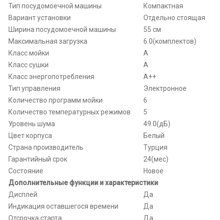
Тип посудомоечной машины
Компактная
Вариант установки
Отдельно стоящая
Ширина посудомоечной машины
55 см
Максимальная загрузка
6.0(комплектов)
Класс мойки
A
Класс сушки
A
Класс энергопотребления
A++
Тип управления
Электронное
Количество программ мойки
6
Количество температурных режимов
5
Уровень шума
49.0(дБ)
Цвет корпуса
Белый
Страна производитель
Турция
Гарантийный срок
24(мес)
Состояние
Новое
Дополнительные функции и характеристики
Дисплей
Да
Индикация оставшегося времени
Да
Отсрочка старта
Да