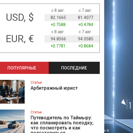
с 8 авг.
с 7 авг.
USD, $
82.1665
81.4077
+0.7588
+0.4784
с 8 авг.
с 7 авг.
EUR, €
94.8366
94.0585
+0.7781
+0.8684
ПОПУЛЯРНЫЕ
ПОСЛЕДНИЕ
Статьи
Арбитражный юрист
Статьи
Путеводитель по Таймыру:
как спланировать поездку,
что посмотреть и как
подготовиться