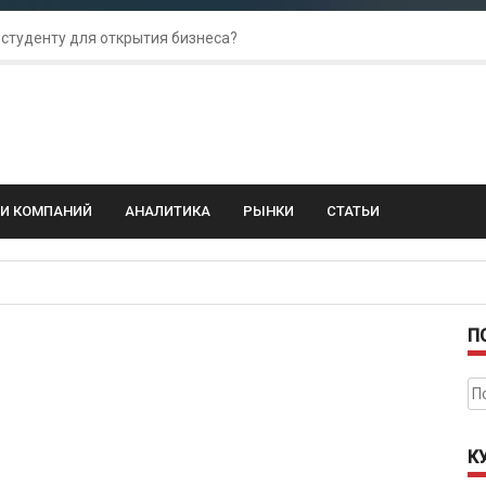
 студенту для открытия бизнеса?
 для amoCRM: лучшие инструменты для бизнеса
колебания: как защитить свой бизнес?
ГИ КОМПАНИЙ
АНАЛИТИКА
РЫНКИ
СТАТЬИ
П
На
К