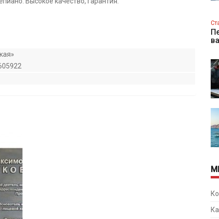
епиано. Высокое качество, гарантия.
Ст
Пе
в
кая»
605922
М
Ко
Ка