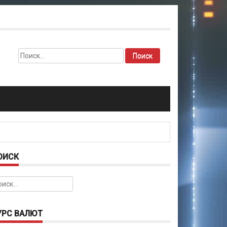
Найти:
ОИСК
йти:
УРС ВАЛЮТ