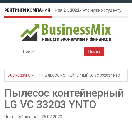
РЕЙТИНГИ КОМПАНИЙ:
Ноя 21, 2022
-
Что нужно студенту
для открытия бизнеса?
Окт 26, 2022
-
Телефония для
Найти:
amoCRM: лучшие инструменты для
бизнеса
BUSINESSMIX
» » ПЫЛЕСОС КОНТЕЙНЕРНЫЙ LG VC 33203 YNTO
Май 16, 2022
-
Курсовые колебания:
Пылесос контейнерный
как защитить свой бизнес?
LG VC 33203 YNTO
Пост опубликован: 26.02.2020