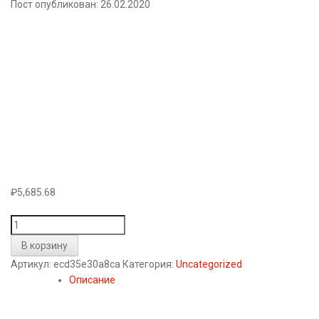
Пост опубликован: 26.02.2020
₽
5,685.68
Количество
товара
В корзину
Пылесос
Артикул:
ecd35e30a8ca
Категория:
Uncategorized
контейнерный
Описание
LIBERTON
LVCC
-