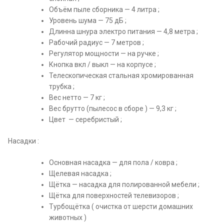
Объём пыле сборника — 4 литра ;
Уровень шума — 75 дБ ;
Длинна шнура электро питания — 4,8 метра ;
Рабочий радиус — 7 метров ;
Регулятор мощности — на ручке ;
Кнопка вкл / выкл — на корпусе ;
Телескопическая стальная хромированная
трубка ;
Вес нетто — 7 кг ;
Вес брутто (пылесос в сборе ) — 9,3 кг ;
Цвет — серебристый ;
Насадки :
Основная насадка — для пола / ковра ;
Щелевая насадка ;
Щётка — насадка для полированной мебели ;
Щётка для поверхностей телевизоров ;
Турбощётка ( очистка от шерсти домашних
животных )