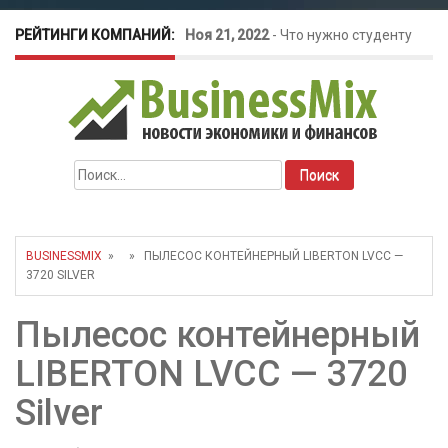
РЕЙТИНГИ КОМПАНИЙ:
Ноя 21, 2022
-
Что нужно студенту
для открытия бизнеса?
Окт 26, 2022
-
Телефония для
Найти:
amoCRM: лучшие инструменты для
бизнеса
BUSINESSMIX
» » ПЫЛЕСОС КОНТЕЙНЕРНЫЙ LIBERTON LVCC —
3720 SILVER
Май 16, 2022
-
Курсовые колебания:
Пылесос контейнерный
как защитить свой бизнес?
LIBERTON LVCC — 3720
Silver