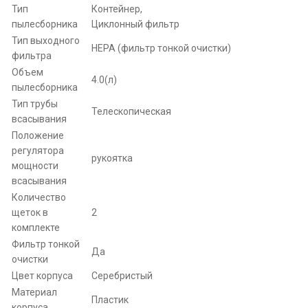
Тип
Контейнер,
пылесборника
Циклонный фильтр
Тип выходного
HEPA (фильтр тонкой очистки)
фильтра
Объем
4.0(л)
пылесборника
Тип трубы
Телескопическая
всасывания
Положение
регулятора
рукоятка
мощности
всасывания
Количество
щеток в
2
комплекте
Фильтр тонкой
Да
очистки
Цвет корпуса
Серебристый
Материал
Пластик
корпуса