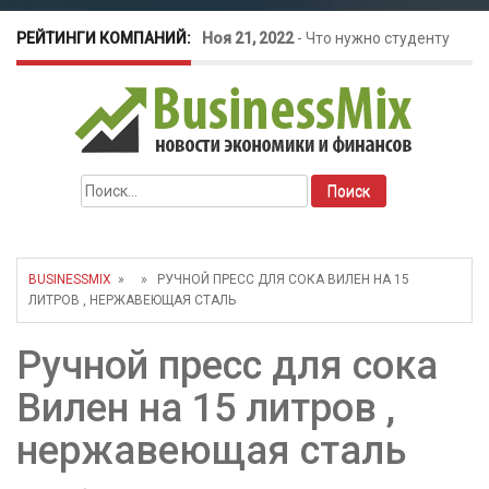
РЕЙТИНГИ КОМПАНИЙ:
Ноя 21, 2022
-
Что нужно студенту
для открытия бизнеса?
Окт 26, 2022
-
Телефония для
Найти:
amoCRM: лучшие инструменты для
бизнеса
BUSINESSMIX
» » РУЧНОЙ ПРЕСС ДЛЯ СОКА ВИЛЕН НА 15
ЛИТРОВ , НЕРЖАВЕЮЩАЯ СТАЛЬ
Май 16, 2022
-
Курсовые колебания:
Ручной пресс для сока
как защитить свой бизнес?
Вилен на 15 литров ,
нержавеющая сталь