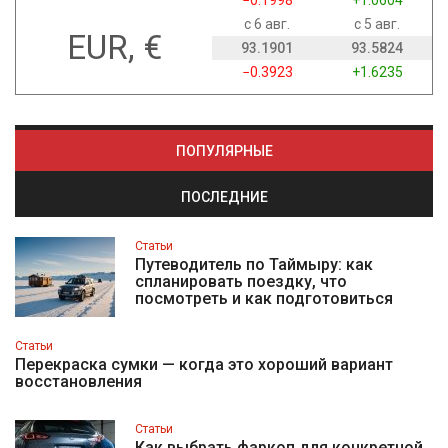
−0.1998
+1.0604
с 6 авг.
с 5 авг.
EUR, €
93.1901
93.5824
−0.3923
+1.6235
ПОПУЛЯРНЫЕ
ПОСЛЕДНИЕ
Статьи
Путеводитель по Таймыру: как
спланировать поездку, что
посмотреть и как подготовиться
Статьи
Перекраска сумки — когда это хороший вариант
восстановления
Статьи
Как выбрать фаркоп для конкретной