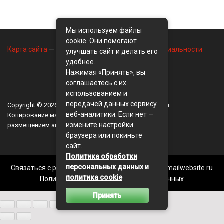
Мы используем файлы
cookie. Они помогают
Карта сайта
—
Контакты
—
Политика конфиденциальности
улучшать сайт и делать его
удобнее.
Нажимая «Принять», вы
соглашаетесь с их
использованием и
передачей данных сервису
Copyright © 2026
BusinessMix
- Экономика и финансы
веб-аналитики. Если нет —
Копирование материалов разрешается, только с
измените настройки
размещением активной ссылки на сайт
BusinessMix
браузера или покиньте
сайт.
Политика обработки
персональных данных и
Связаться с редакцией сайта: businessmix.ru@mailwebsite.ru
политика cookie
Политика обработки персональных данных
Принять