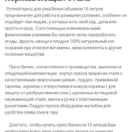
Ручной пресс для сока Вилен объёмом 15 литров
предназначен для работы в домашних условиях , особенно он
подойдёт тем людям , у которых есть свой сад , дача или
просто огород . С его помощью и минимальными
физическими усилиями Вы сможете легко переработать
ягоды , фрукты ,овощи и плоды в 100% натуральный сок
сохранив при этом все витамины , микроэлементы и другие
полезные вещества .
Пресс Вилен , отечественного производства , выполнен в
следующей комплектации : корпус пресса сварен из стали с
качественными сварочными швами , поддон , прижимной
тарелки , корзины с отверстиями и кожуха корзины ( для
защиты от разбрызгивания сока ) сделанных из пищевой
нержавеющей стали , винта и ручки с пластиковыми
рукоятками .Поддон пресса оборудован желобом для
удобства слива сока в тару .
Для того , чтобы купить пресс Вилен на 15 литров Вам
необходимо всего лишь совершить звонок по номерам