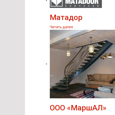
Матадор
Читать далее
ООО «МаршАЛ»