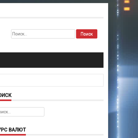
Найти:
ОИСК
йти:
УРС ВАЛЮТ