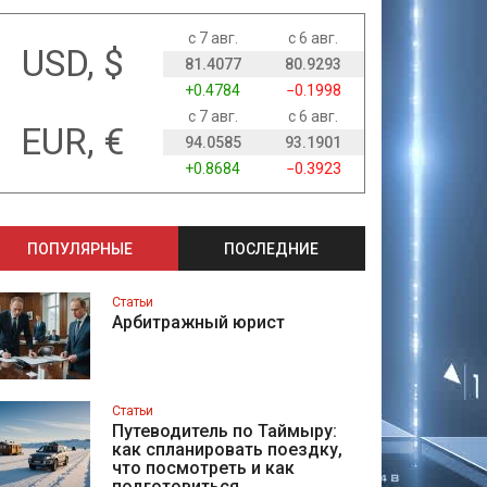
с 7 авг.
с 6 авг.
USD, $
81.4077
80.9293
+0.4784
−0.1998
с 7 авг.
с 6 авг.
EUR, €
94.0585
93.1901
+0.8684
−0.3923
ПОПУЛЯРНЫЕ
ПОСЛЕДНИЕ
Статьи
Арбитражный юрист
Статьи
Путеводитель по Таймыру:
как спланировать поездку,
что посмотреть и как
подготовиться