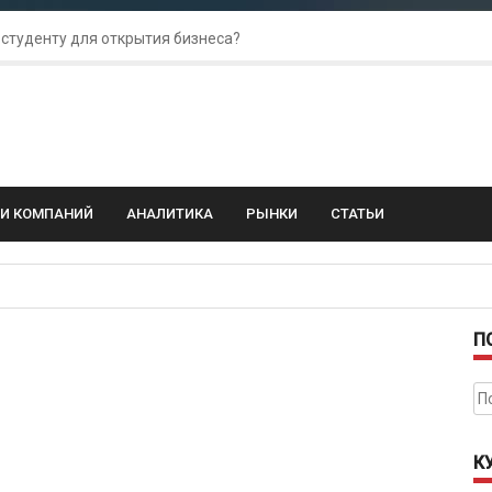
 студенту для открытия бизнеса?
 для amoCRM: лучшие инструменты для бизнеса
колебания: как защитить свой бизнес?
ГИ КОМПАНИЙ
АНАЛИТИКА
РЫНКИ
СТАТЬИ
П
На
К