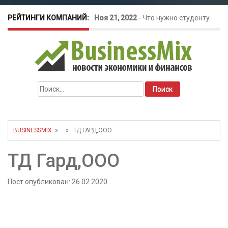
РЕЙТИНГИ КОМПАНИЙ:
Ноя 21, 2022
-
Что нужно студенту
для открытия бизнеса?
Окт 26, 2022
-
Телефония для
Найти:
amoCRM: лучшие инструменты для
бизнеса
BUSINESSMIX
» » ТД ГАРД,ООО
Май 16, 2022
-
Курсовые колебания:
ТД Гард,ООО
как защитить свой бизнес?
Пост опубликован: 26.02.2020