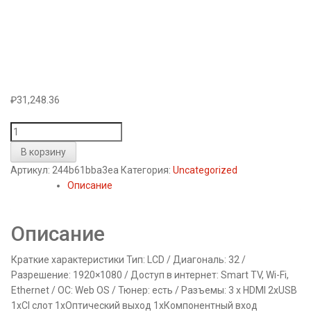
₽
31,248.36
Количество
товара
В корзину
Телевізор
Артикул:
244b61bba3ea
Категория:
Uncategorized
LED
Описание
LG
32LH609V
Описание
Краткие характеристики Тип: LCD / Диагональ: 32 /
Разрешение: 1920×1080 / Доступ в интернет: Smart TV, Wi-Fi,
Ethernet / ОС: Web OS / Тюнер: есть / Разъемы: 3 x HDMI 2xUSB
1xCI слот 1xОптический выход 1xКомпонентный вход