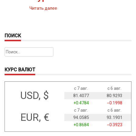
Читать далее
ПОИСК
Найти:
КУРС ВАЛЮТ
с 7 авг.
с 6 авг.
USD, $
81.4077
80.9293
+0.4784
−0.1998
с 7 авг.
с 6 авг.
EUR, €
94.0585
93.1901
+0.8684
−0.3923