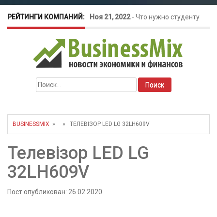
РЕЙТИНГИ КОМПАНИЙ:
Ноя 21, 2022
-
Что нужно студенту
для открытия бизнеса?
Окт 26, 2022
-
Телефония для
Найти:
amoCRM: лучшие инструменты для
бизнеса
BUSINESSMIX
» » ТЕЛЕВІЗОР LED LG 32LH609V
Май 16, 2022
-
Курсовые колебания:
Телевізор LED LG
как защитить свой бизнес?
32LH609V
Пост опубликован: 26.02.2020