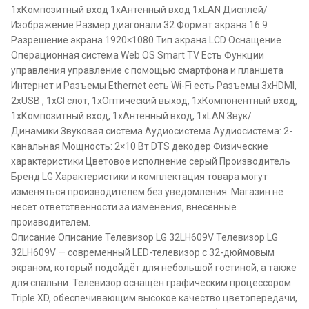
1xКомпозитный вход 1xАнтенный вход 1xLAN Дисплей/
Изображение Размер диагонали 32 Формат экрана 16:9
Разрешение экрана 1920×1080 Тип экрана LСD Оснащение
Операционная система Web OS Smart TV Есть Функции
управления управление с помощью смартфона и планшета
Интернет и Разъемы Ethernet есть Wi-Fi есть Разъемы 3xHDMI,
2xUSB , 1xCI слот, 1xОптический выход, 1xКомпонентный вход,
1xКомпозитный вход, 1xАнтенный вход, 1xLAN Звук/
Динамики Звуковая система Аудиосистема Аудиосистема: 2-
канальная Мощность: 2×10 Вт DTS декодер Физические
характеристики Цветовое исполнение серый Производитель
Бренд LG Характеристики и комплектация товара могут
изменяться производителем без уведомления. Магазин не
несет ответственности за изменения, внесенные
производителем.
Описание Описание Телевизор LG 32LH609V Телевизор LG
32LH609V — современный LED-телевизор с 32-дюймовым
экраном, который подойдёт для небольшой гостиной, а также
для спальни. Телевизор оснащён графическим процессором
Triple XD, обеспечивающим высокое качество цветопередачи,