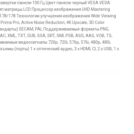
азвертки панели 100 Гц Цвет панели черный VESA VESA
 Тип матрицы LCD Процессор изображения UHD Mastering
 178/178 Технологии улучшения изображения Wide Viewing
Prime Pro, Active Noise Reduction, 4K Upscale, 3D Color
тандарты) SECAM, PAL Поддерживаемые форматы PNG,
C, XML, TXT, SUB, SSA, SRT, SMI, PSB, ASS, AAS, VOB, TS,
ваемые видеосигналы 720p, 720i, 576p, 576i, 480p, 480i,
емы (порты) 1 х оптический аудио, 3 х HDMI, CI, 2 х USB, 1 х