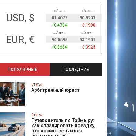
с 7 авг.
с 6 авг.
USD, $
81.4077
80.9293
+0.4784
−0.1998
с 7 авг.
с 6 авг.
EUR, €
94.0585
93.1901
+0.8684
−0.3923
ПОПУЛЯРНЫЕ
ПОСЛЕДНИЕ
Статьи
Арбитражный юрист
Статьи
Путеводитель по Таймыру:
как спланировать поездку,
что посмотреть и как
подготовиться