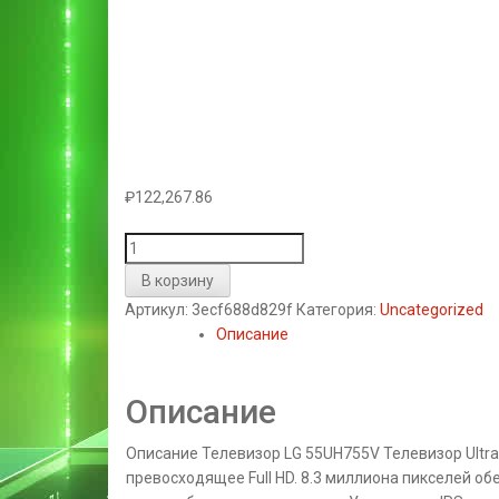
₽
122,267.86
Количество
товара
В корзину
Телевізор
Артикул:
3ecf688d829f
Категория:
Uncategorized
LED
Описание
LG
55UH755V
Описание
Описание Телевизор LG 55UH755V Телевизор Ultra
превосходящее Full HD. 8.3 миллиона пикселей 