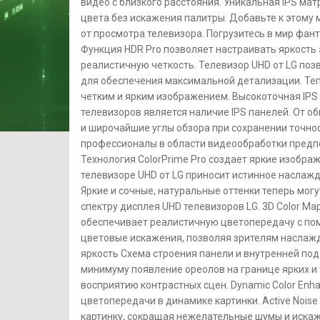
видео с близкого расстояния. Уникальная IPS м
цвета без искажения палитры. Добавьте к этому
от просмотра телевизора. Погрузитесь в мир фан
Функция HDR Pro позволяет настраивать яркость
реалистичную четкость. Телевизор UHD от LG поз
для обеспечения максимальной детализации. Те
четким и ярким изображением. Высокоточная IPS
телевизоров является наличие IPS панелей. От о
и широчайшие углы обзора при сохранении точнос
профессионалы в области видеообработки предпо
Технология ColorPrime Pro создает яркие изобра
телевизоре UHD от LG приносит истинное наслаж
Яркие и сочные, натуральные оттенки теперь мо
спектру дисплея UHD телевизоров LG. 3D Color Ma
обеспечивает реалистичную цветопередачу с по
цветовые искажения, позволяя зрителям наслажд
яркость Схема строения панели и внутренней под
минимуму появление ореолов на границе ярких и
восприятию контрастных сцен. Dynamic Color Enh
цветопередачи в динамике картинки. Active Nois
картинку, сокращая нежелательные шумы и искаже