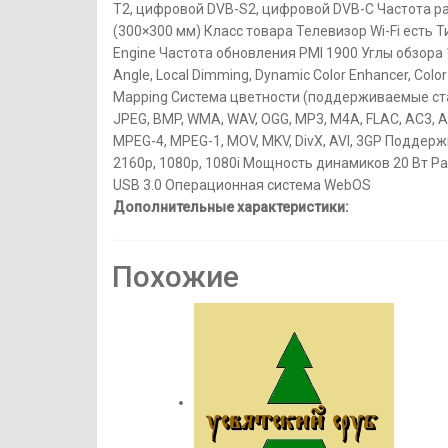
T2, цифровой DVB-S2, цифровой DVB-C Частота р
(300×300 мм) Класс товара Телевизор Wi-Fi есть
Engine Частота обновления PMI 1900 Углы обзора
Angle, Local Dimming, Dynamic Color Enhancer, Color 
Mapping Система цветности (поддерживаемые с
JPEG, BMP, WMA, WAV, OGG, MP3, M4A, FLAC, AC3, AA
MPEG-4, MPEG-1, MOV, MKV, DivX, AVI, 3GP Поддержи
2160p, 1080p, 1080i Мощность динамиков 20 Вт Разъ
USB 3.0 Операционная система WebOS
Дополнительные характеристики:
Похожие