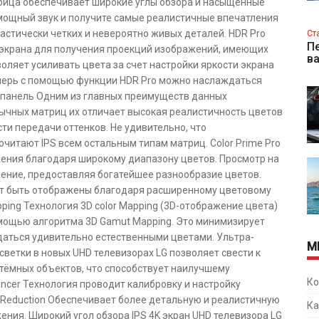
атрица обеспечивает широкие углы обзора и насыщенные
 мощный звук и получите самые реалистичные впечатления
тастически четких и невероятно живых деталей. HDR Pro
Ст
Пе
 экрана для получения проекций изображений, имеющих
в
воляет усиливать цвета за счет настройки яркости экрана
перь с помощью функции HDR Pro можно наслаждаться
 панель Одним из главных преимуществ данных
бычных матриц их отличает высокая реалистичность цветов
ти передачи оттенков. Не удивительно, что
читают IPS всем остальным типам матриц. Color Prime Pro
жения благодаря широкому диапазону цветов. Просмотр на
дение, предоставляя богатейшее разнообразие цветов.
гут быть отображены благодаря расширенному цветовому
pping Технология 3D color Mapping (3D-отображение цвета)
мощью алгоритма 3D Gamut Mapping. Это минимизирует
аться удивительно естественными цветами. Ультра-
М
светки в новых UHD телевизорах LG позволяет свести к
 тёмных объектов, что способствует наилучшему
Ко
ancer Технология проводит калибровку и настройку
e Reduction Обеспечивает более детальную и реалистичную
Ка
ния. Широкий угол обзора IPS 4K экран UHD телевизора LG