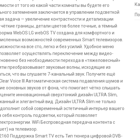
Ка
мости от того из какой части комнаты вы будете его
ьного затемнения заключается в управлении подсветкой
По
ная задача — увеличение контрастности и детализации
чёткие границы, детали цветов более точные, а тёмный
форма WebOS LG webOS TV создана для комфортного и
численных возможностей современных Smart телевизоров.
можности на все сто, легко и без усилий. Удобное меню
 позволяет осуществлять переключение между видео-
гновенно без необходимости перехода в «тяжеловесный»
ритм преобразовывает звуковые волны, исходящие из
ться, что вы слушаете 7-канальный звук. Получите ещё
lear Voice III Автоматическая система подавления шумов и
ие основных звуков от фона, что помогает чётко слышать
Оцените инновационный сверхтонкий дизайн ULTRA Slim,
анный и элегантный вид. Дизайн ULTRA Slim не только
о дополнит собой современный эстетичный интерьер вашего
 себя контроль подсветки, который позволяет
лектроэнергии. WiFi Беспроводная передача контента с
шет) на телевизор.
 2160 Поддержка Smart TV есть Тип тюнера цифровой DVB-