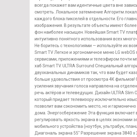
всегда покажет вам идентичные цвета вне зависи
смотреть. Локальное затемнение Алгоритм локал
каждого блока пикселей в отдельности. Его глав
изображения. В результате объекты имеют более 
фон наиболее насыщен. Новейшая Smart TV плат
интуитивно понятного использования всех много
Не боритесь с технологиями — используйте их воз
Smart TV Легкое и эргономичное меню LG webOS
сервисами, приложениями и телеэфиром почти м
хаб Smart TV. ULTRA Surround Специальный алго
двухканальных динамиков так, что вам будет каза
больше удовольствия от просмотра 4К фильмов! C
усиления звучания голоса направлена на отделен
речь актёров и телеведущих. Дизайн ULTRA Slim 
который придает телевизору исключительно изыск
позволит вам сэкономить место, но и гармоничн
дома. Энергосбережение Эта функция включает в
регулировать яркость экрана в целях экономии э
мобильного устройства (ноутбук, ультрабук, план
Диагональ экрана 55″ Разрешение экрана 3840 x