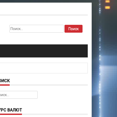
Найти:
ОИСК
йти:
УРС ВАЛЮТ