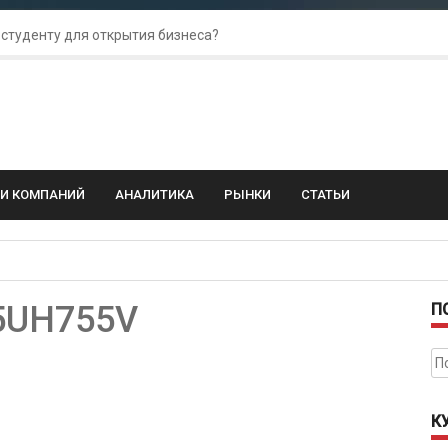
 студенту для открытия бизнеса?
 для amoCRM: лучшие инструменты для бизнеса
колебания: как защитить свой бизнес?
ГИ КОМПАНИЙ
АНАЛИТИКА
РЫНКИ
СТАТЬИ
55UH755V
П
На
К