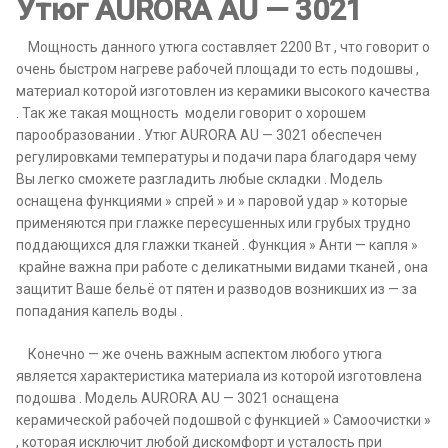
Утюг AURORA AU — 3021
)
Мощность данного утюга составляет 2200 Вт , что говорит о
очень быстром нагреве рабочей площади то есть подошвы ,
материал которой изготовлен из керамики высокого качества
. Так же такая мощность модели говорит о хорошем
парообразовании . Утюг AURORA AU — 3021 обеспечен
регулировками температуры и подачи пара благодаря чему
Вы легко сможете разгладить любые складки . Модель
оснащена функциями » спрей » и » паровой удар » которые
применяются при глажке пересушенных или грубых трудно
поддающихся для глажки тканей . Функция » Анти — капля »
крайне важна при работе с деликатными видами тканей , она
защитит Ваше бельё от пятен и разводов возникших из — за
попадания капель воды .
Конечно — же очень важным аспектом любого утюга
является характеристика материала из которой изготовлена
подошва . Модель AURORA AU — 3021 оснащена
керамической рабочей подошвой с функцией » Самоочистки »
, которая исключит любой дискомфорт и усталость при