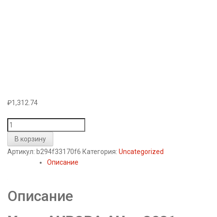
₽
1,312.74
Количество
товара
В корзину
Утюг
Артикул:
b294f33170f6
Категория:
Uncategorized
AURORA
Описание
AU
-
3021
Описание
(
керамика