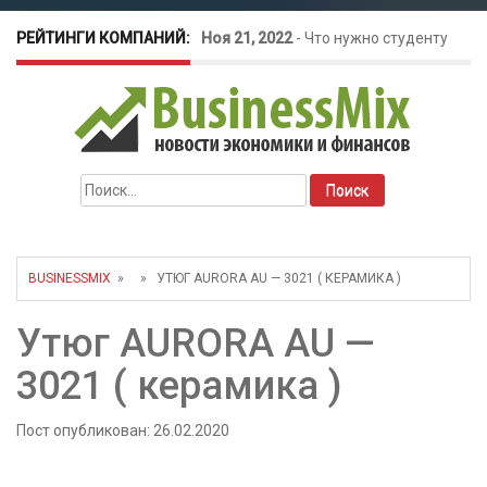
РЕЙТИНГИ КОМПАНИЙ:
Ноя 21, 2022
-
Что нужно студенту
для открытия бизнеса?
Окт 26, 2022
-
Телефония для
Найти:
amoCRM: лучшие инструменты для
бизнеса
BUSINESSMIX
» » УТЮГ AURORA AU — 3021 ( КЕРАМИКА )
Май 16, 2022
-
Курсовые колебания:
Утюг AURORA AU —
как защитить свой бизнес?
3021 ( керамика )
Пост опубликован: 26.02.2020