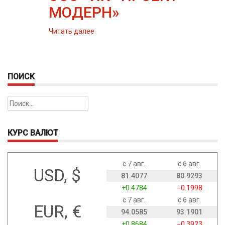
МОДЕРН»
Читать далее
ПОИСК
Найти:
КУРС ВАЛЮТ
с 7 авг.
с 6 авг.
USD, $
81.4077
80.9293
+0.4784
−0.1998
с 7 авг.
с 6 авг.
EUR, €
94.0585
93.1901
+0.8684
−0.3923