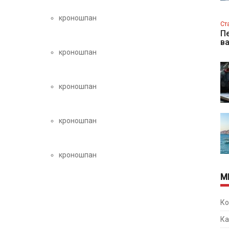
кроношпан
Ст
Пе
в
кроношпан
кроношпан
кроношпан
кроношпан
М
Ко
Ка