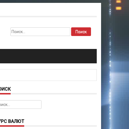
Найти:
ОИСК
йти:
УРС ВАЛЮТ