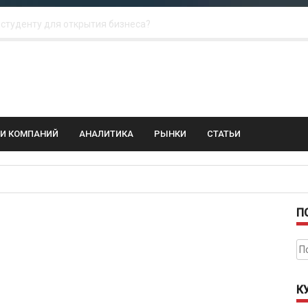
 для amoCRM: лучшие инструменты для бизнеса
колебания: как защитить свой бизнес?
ГИ КОМПАНИЙ
АНАЛИТИКА
РЫНКИ
СТАТЬИ
П
На
К