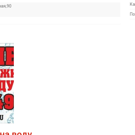
Ка
ая,90
По
на воду