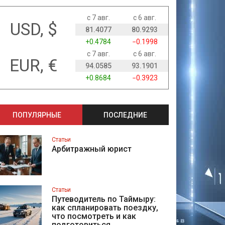
с 7 авг.
с 6 авг.
USD, $
81.4077
80.9293
+0.4784
−0.1998
с 7 авг.
с 6 авг.
EUR, €
94.0585
93.1901
+0.8684
−0.3923
ПОПУЛЯРНЫЕ
ПОСЛЕДНИЕ
Статьи
Арбитражный юрист
Статьи
Путеводитель по Таймыру:
как спланировать поездку,
что посмотреть и как
подготовиться